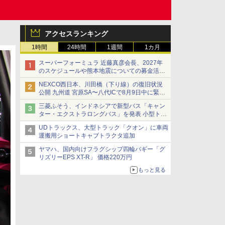
アクセスランキング
1時間
24時間
1週間
1カ月
スーパーフォーミュラ 近藤真彦会長、2027年
のスケジュールや熊本地震についての募金活動
を紹介
NEXCO西日本、川田橋（下り線）の復旧状況
公開 九州道 宮原SA〜八代ICで8月9日中に緊急
車両を通行可能に
三菱ふそう、インドネシアで新型バス「キャン
ター・エクストラロングバス」を発表 小型トラ
ックベースの観光・旅客輸送向けバス
UDトラックス、大型トラック「クオン」に車両
運搬用ショートキャブトラクタ追加
ヤマハ、国内向けフラグシップ四輪バギー「グ
リズリーEPS XT-R」 価格220万円
もっと見る