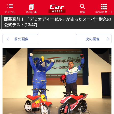
カテゴリ
過去記事
検索
Impressサイト
開幕直前！ 「デミオディーゼル」が走ったスーパー耐久の
公式テスト
(13/47)
前の画像
次の画像