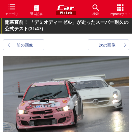
カテゴリ
過去記事
検索
Impressサイト
開幕直前！ 「デミオディーゼル」が走ったスーパー耐久の
公式テスト
(31/47)
前の画像
次の画像