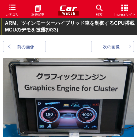
カテゴリ
過去記事
検索
Impressサイト
ARM、ツインモーターハイブリッド車を制御するCPU搭載
MCUのデモを披露
(9/33)
前の画像
次の画像