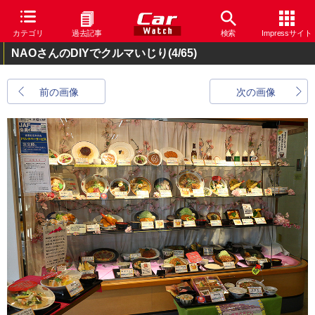
カテゴリ
過去記事
検索
Impressサイト
NAOさんのDIYでクルマいじり
(4/65)
前の画像
次の画像