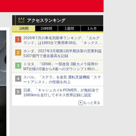
アクセスランキング
1時間
24時間
1週間
1カ月
2026年7月の車名別新車ランキング、「エルグ
ランド」は1883台で乗用車36位、「キックス」
は2591台で27位に
ホンダ、2027年3月期第1四半期決算の営業利益
5307億円で過去最高を記録
トヨタ、「GR86」一部改良 3眼カメラ採用や
MT仕様の5速から4速へのダウンシフト時の操
作性向上など
スバル、「ステラ」を改良 運転支援機能「スマ
ートアシスト」の性能を向上
日産、「キャシュカイe-POWER」が無給油で
1980kmを走行してギネス世界記録に認定
もっと見る