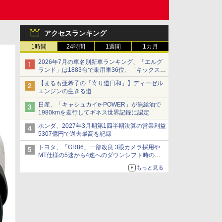
アクセスランキング
1時間
24時間
1週間
1カ月
2026年7月の車名別新車ランキング、「エルグ
ランド」は1883台で乗用車36位、「キックス」
は2591台で27位に
【まるも亜希子の「寄り道日和」】ディーゼル
エンジンの生きる道
日産、「キャシュカイe-POWER」が無給油で
1980kmを走行してギネス世界記録に認定
ホンダ、2027年3月期第1四半期決算の営業利益
5307億円で過去最高を記録
トヨタ、「GR86」一部改良 3眼カメラ採用や
MT仕様の5速から4速へのダウンシフト時の操
作性向上など
もっと見る