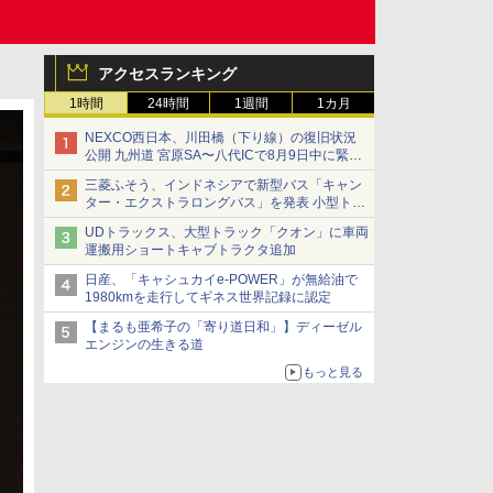
アクセスランキング
1時間
24時間
1週間
1カ月
NEXCO西日本、川田橋（下り線）の復旧状況
公開 九州道 宮原SA〜八代ICで8月9日中に緊急
車両を通行可能に
三菱ふそう、インドネシアで新型バス「キャン
ター・エクストラロングバス」を発表 小型トラ
ックベースの観光・旅客輸送向けバス
UDトラックス、大型トラック「クオン」に車両
運搬用ショートキャブトラクタ追加
日産、「キャシュカイe-POWER」が無給油で
1980kmを走行してギネス世界記録に認定
【まるも亜希子の「寄り道日和」】ディーゼル
エンジンの生きる道
もっと見る