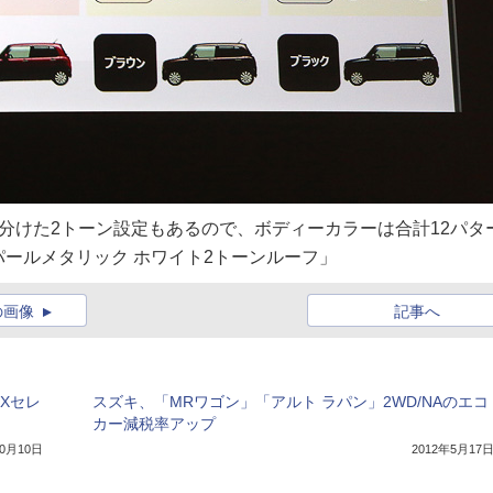
分けた2トーン設定もあるので、ボディーカラーは合計12パタ
ールメタリック ホワイト2トーンルーフ」
の画像
記事へ
Xセレ
スズキ、「MRワゴン」「アルト ラパン」2WD/NAのエコ
カー減税率アップ
10月10日
2012年5月17