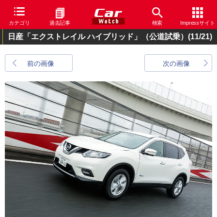
カテゴリ
過去記事
検索
Impressサイト
日産「エクストレイル ハイブリッド」（公道試乗）
(11/21)
前の画像
次の画像