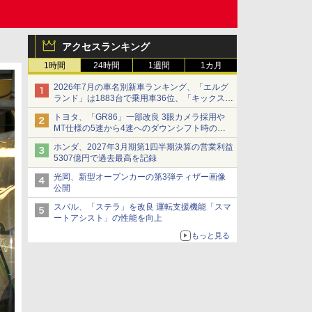
アクセスランキング
1時間
24時間
1週間
1カ月
2026年7月の車名別新車ランキング、「エルグ
ランド」は1883台で乗用車36位、「キックス」
は2591台で27位に
トヨタ、「GR86」一部改良 3眼カメラ採用や
MT仕様の5速から4速へのダウンシフト時の操
作性向上など
ホンダ、2027年3月期第1四半期決算の営業利益
5307億円で過去最高を記録
光岡、新型オープンカーの第3弾ティザー画像
公開
スバル、「ステラ」を改良 運転支援機能「スマ
ートアシスト」の性能を向上
もっと見る