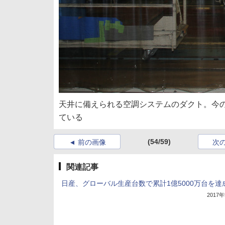
天井に備えられる空調システムのダクト。今
ている
(54/59)
前の画像
次
関連記事
日産、グローバル生産台数で累計1億5000万台を達
2017