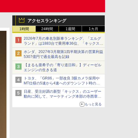
アクセスランキング
1時間
24時間
1週間
1カ月
2026年7月の車名別新車ランキング、「エルグ
ランド」は1883台で乗用車36位、「キックス」
は2591台で27位に
ホンダ、2027年3月期第1四半期決算の営業利益
5307億円で過去最高を記録
【まるも亜希子の「寄り道日和」】ディーゼル
エンジンの生きる道
トヨタ、「GR86」一部改良 3眼カメラ採用や
MT仕様の5速から4速へのダウンシフト時の操
作性向上など
日産、受注好調の新型「キックス」のユーザー
動向に関して、マーケティング本部の寺西章氏
が解説
もっと見る