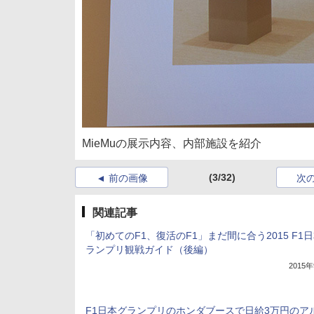
MieMuの展示内容、内部施設を紹介
(3/32)
前の画像
次
関連記事
「初めてのF1、復活のF1」まだ間に合う2015 F1
ランプリ観戦ガイド（後編）
2015
F1日本グランプリのホンダブースで日給3万円のア