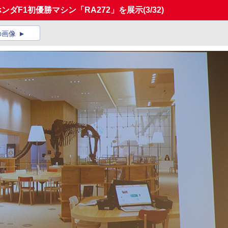
ンダF1初優勝マシン「RA272」を展示
(3/32)
の画像