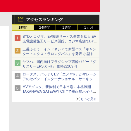
アクセスランキング
1時間
24時間
1週間
1カ月
BYDとコジマ、EV関連サービス事業を拡大 EV
充電設備施工サービス開始、コジマ店舗でBYD
車の展示・試乗イベントを強化
三菱ふそう、インドネシアで新型バス「キャン
ター・エクストラロングバス」を発表 小型トラ
ックベースの観光・旅客輸送向けバス
ヤマハ、国内向けフラグシップ四輪バギー「グ
リズリーEPS XT-R」 価格220万円
ロータス、バッテリEV「エメヤR」がマレーシ
アのセパン・インターナショナル・サーキット
のBEV最速タイムを樹立
MVアグスタ、新体制で日本市場に本格展開
TAKANAWA GATEWAY CITYで車両展示イベン
ト開催
もっと見る