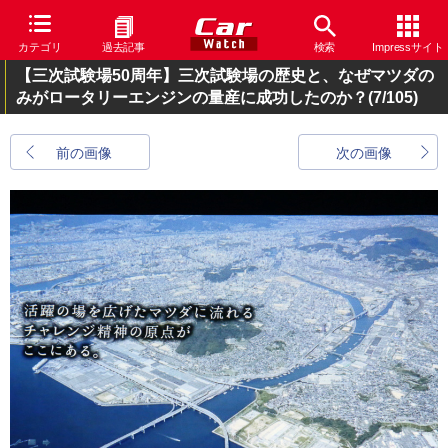
カテゴリ
過去記事
検索
Impressサイト
【三次試験場50周年】三次試験場の歴史と、なぜマツダの
みがロータリーエンジンの量産に成功したのか？
(7/105)
前の画像
次の画像