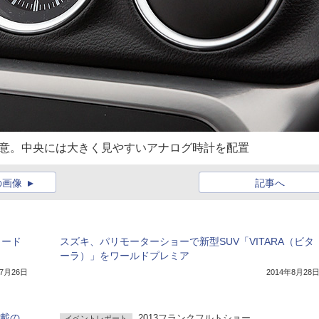
用意。中央には大きく見やすいアナログ時計を配置
の画像
記事へ
クード
スズキ、パリモーターショーで新型SUV「VITARA（ビタ
ーラ）」をワールドプレミア
年7月26日
2014年8月28
搭載の
2013フランクフルトショー
イベントレポート