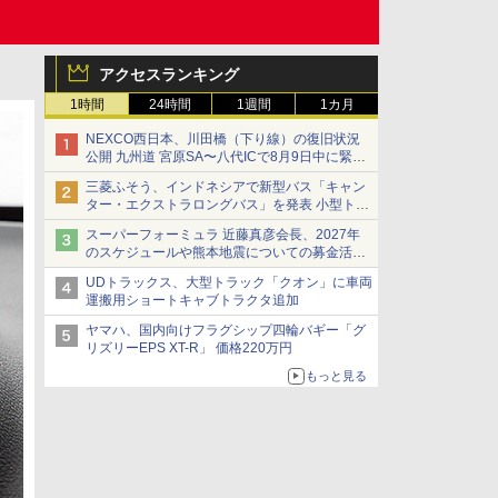
アクセスランキング
1時間
24時間
1週間
1カ月
NEXCO西日本、川田橋（下り線）の復旧状況
公開 九州道 宮原SA〜八代ICで8月9日中に緊急
車両を通行可能に
三菱ふそう、インドネシアで新型バス「キャン
ター・エクストラロングバス」を発表 小型トラ
ックベースの観光・旅客輸送向けバス
スーパーフォーミュラ 近藤真彦会長、2027年
のスケジュールや熊本地震についての募金活動
を紹介
UDトラックス、大型トラック「クオン」に車両
運搬用ショートキャブトラクタ追加
ヤマハ、国内向けフラグシップ四輪バギー「グ
リズリーEPS XT-R」 価格220万円
もっと見る