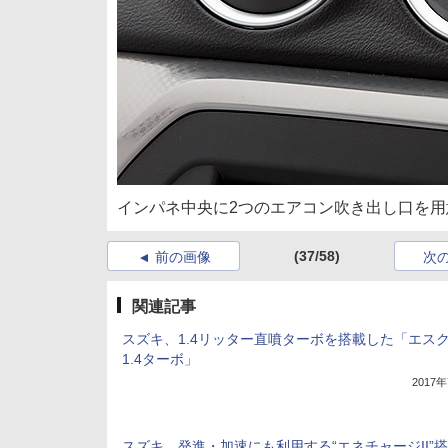
インパネ中央に2つのエアコン吹き出し口を
(37/58)
前の画像
次
関連記事
スズキ、1.4リッター直噴ターボを搭載した「エス
1.4ターボ」
2017
スズキ、発進・加速にも利用する“エネチャージII”