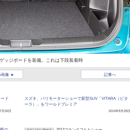
ラゲッジボードを装備。これは下段装着時
の画像
記事へ
クード
スズキ、パリモーターショーで新型SUV「VITARA（ビタ
ーラ）」をワールドプレミア
年7月26日
2014年8月28
搭載の
2013フランクフルトショー
イベントレポート