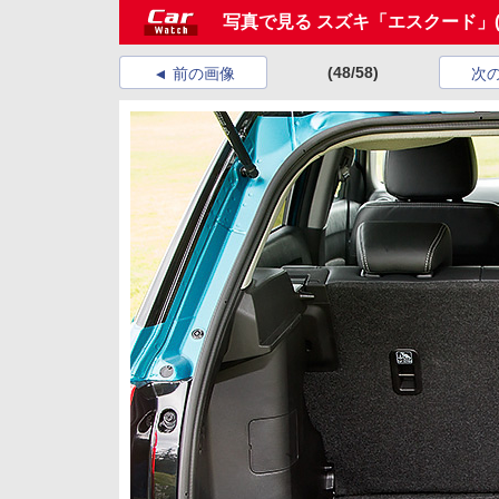
写真で見る スズキ「エスクード」
(48/58)
前の画像
次