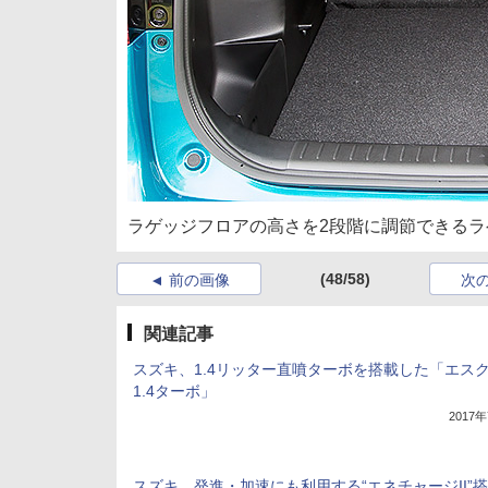
ラゲッジフロアの高さを2段階に調節できる
(48/58)
前の画像
次
関連記事
スズキ、1.4リッター直噴ターボを搭載した「エス
1.4ターボ」
2017
スズキ、発進・加速にも利用する“エネチャージII”