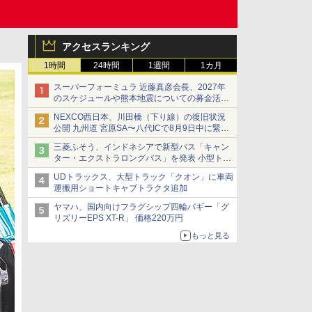
アクセスランキング
1時間
24時間
1週間
1カ月
スーパーフォーミュラ 近藤真彦会長、2027年
のスケジュールや熊本地震についての募金活動
を紹介
NEXCO西日本、川田橋（下り線）の復旧状況
公開 九州道 宮原SA〜八代ICで8月9日中に緊急
車両を通行可能に
三菱ふそう、インドネシアで新型バス「キャン
ター・エクストラロングバス」を発表 小型トラ
ックベースの観光・旅客輸送向けバス
UDトラックス、大型トラック「クオン」に車両
運搬用ショートキャブトラクタ追加
ヤマハ、国内向けフラグシップ四輪バギー「グ
リズリーEPS XT-R」 価格220万円
もっと見る