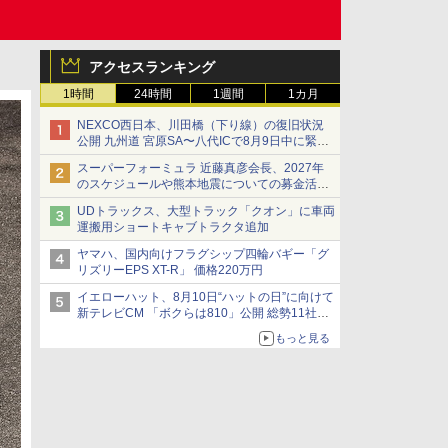
アクセスランキング
1時間
24時間
1週間
1カ月
NEXCO西日本、川田橋（下り線）の復旧状況
公開 九州道 宮原SA〜八代ICで8月9日中に緊急
車両を通行可能に
スーパーフォーミュラ 近藤真彦会長、2027年
のスケジュールや熊本地震についての募金活動
を紹介
UDトラックス、大型トラック「クオン」に車両
運搬用ショートキャブトラクタ追加
ヤマハ、国内向けフラグシップ四輪バギー「グ
リズリーEPS XT-R」 価格220万円
イエローハット、8月10日“ハットの日”に向けて
新テレビCM 「ボクらは810」公開 総勢11社
107名が参画
もっと見る