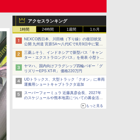
アクセスランキング
1時間
24時間
1週間
1カ月
NEXCO西日本、川田橋（下り線）の復旧状況
公開 九州道 宮原SA〜八代ICで8月9日中に緊急
車両を通行可能に
三菱ふそう、インドネシアで新型バス「キャン
ター・エクストラロングバス」を発表 小型トラ
ックベースの観光・旅客輸送向けバス
ヤマハ、国内向けフラグシップ四輪バギー「グ
リズリーEPS XT-R」 価格220万円
UDトラックス、大型トラック「クオン」に車両
運搬用ショートキャブトラクタ追加
スーパーフォーミュラ 近藤真彦会長、2027年
のスケジュールや熊本地震についての募金活動
を紹介
もっと見る