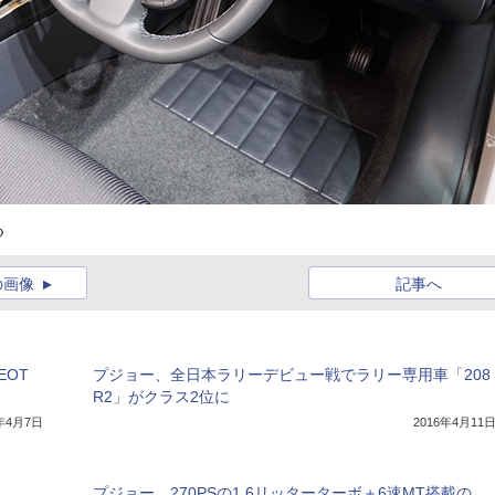
る
の画像
記事へ
EOT
プジョー、全日本ラリーデビュー戦でラリー専用車「208
R2」がクラス2位に
6年4月7日
2016年4月11
プジョー、270PSの1.6リッターターボ＋6速MT搭載の