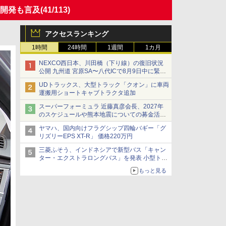
pの開発も言及
(41/113)
アクセスランキング
1時間
24時間
1週間
1カ月
NEXCO西日本、川田橋（下り線）の復旧状況
公開 九州道 宮原SA〜八代ICで8月9日中に緊急
車両を通行可能に
UDトラックス、大型トラック「クオン」に車両
運搬用ショートキャブトラクタ追加
スーパーフォーミュラ 近藤真彦会長、2027年
のスケジュールや熊本地震についての募金活動
を紹介
ヤマハ、国内向けフラグシップ四輪バギー「グ
リズリーEPS XT-R」 価格220万円
三菱ふそう、インドネシアで新型バス「キャン
ター・エクストラロングバス」を発表 小型トラ
ックベースの観光・旅客輸送向けバス
もっと見る