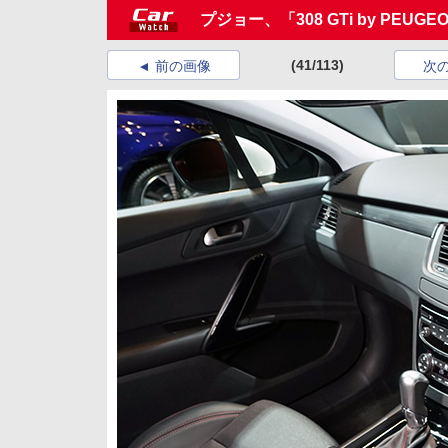
プジョー、「308 GTi by PEU
(41/113)
前の画像
次