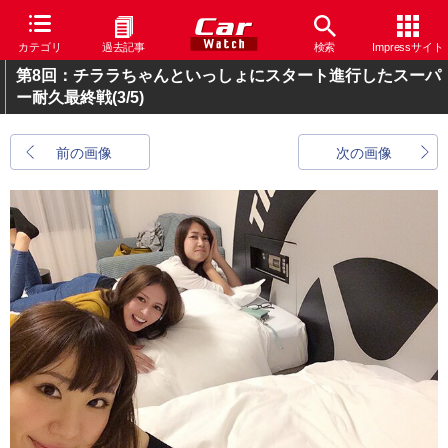
カテゴリ
過去記事
検索
Impressサイト
第8回：チララちゃんといっしょにスタート進行したスーパ
ー耐久最終戦
(3/5)
前の画像
次の画像