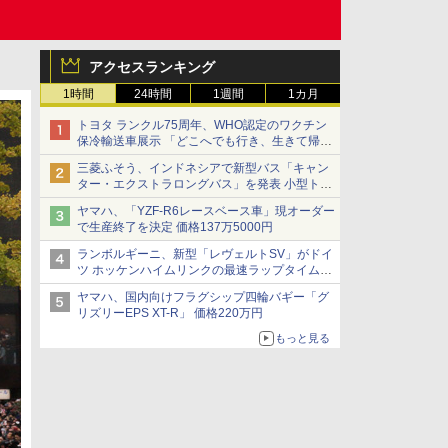
アクセスランキング
1時間
24時間
1週間
1カ月
トヨタ ランクル75周年、WHO認定のワクチン
保冷輸送車展示 「どこへでも行き、生きて帰っ
てこられる」ランドクルーザーで命をつなぐ
三菱ふそう、インドネシアで新型バス「キャン
ター・エクストラロングバス」を発表 小型トラ
ックベースの観光・旅客輸送向けバス
ヤマハ、「YZF-R6レースベース車」現オーダー
で生産終了を決定 価格137万5000円
ランボルギーニ、新型「レヴェルトSV」がドイ
ツ ホッケンハイムリンクの最速ラップタイムを
記録
ヤマハ、国内向けフラグシップ四輪バギー「グ
リズリーEPS XT-R」 価格220万円
もっと見る