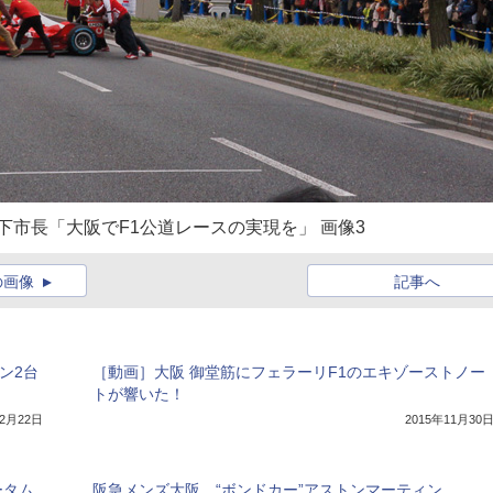
下市長「大阪でF1公道レースの実現を」 画像3
の画像
記事へ
シン2台
［動画］大阪 御堂筋にフェラーリF1のエキゾーストノー
トが響いた！
年2月22日
2015年11月30
ータム
阪急メンズ大阪、“ボンドカー”アストンマーティン