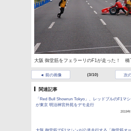
大阪 御堂筋をフェラーリのF1が走った！ 橋
(3/10)
前の画像
次
関連記事
「Red Bull Showrun Tokyo」、レッドブルのF1マ
が東京 明治神宮外苑をデモ走行
2019
大阪 御堂筋でF1マシンが公道走行する「御堂筋オ