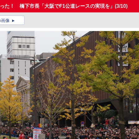
走った！ 橋下市長「大阪でF1公道レースの実現を」
(3/10)
の画像