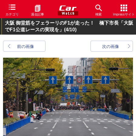
カテゴリ
過去記事
検索
Impressサイト
大阪 御堂筋をフェラーリのF1が走った！ 橋下市長「大阪
でF1公道レースの実現を」
(4/10)
前の画像
次の画像