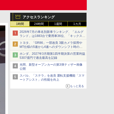
アクセスランキング
1時間
24時間
1週間
1カ月
2026年7月の車名別新車ランキング、「エルグ
ランド」は1883台で乗用車36位、「キックス」
は2591台で27位に
トヨタ、「GR86」一部改良 3眼カメラ採用や
MT仕様の5速から4速へのダウンシフト時の操
作性向上など
ホンダ、2027年3月期第1四半期決算の営業利益
5307億円で過去最高を記録
光岡、新型オープンカーの第3弾ティザー画像
公開
スバル、「ステラ」を改良 運転支援機能「スマ
ートアシスト」の性能を向上
もっと見る