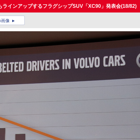
ラインアップするフラグシップSUV「XC90」発表会
(18/82)
の画像