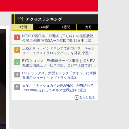
アクセスランキング
1時間
24時間
1週間
1カ月
NEXCO西日本、川田橋（下り線）の復旧状況
公開 九州道 宮原SA〜八代ICで8月9日中に緊急
車両を通行可能に
三菱ふそう、インドネシアで新型バス「キャン
ター・エクストラロングバス」を発表 小型トラ
ックベースの観光・旅客輸送向けバス
BYDとコジマ、EV関連サービス事業を拡大 EV
充電設備施工サービス開始、コジマ店舗でBYD
車の展示・試乗イベントを強化
UDトラックス、大型トラック「クオン」に車両
運搬用ショートキャブトラクタ追加
日産、「キャシュカイe-POWER」が無給油で
1980kmを走行してギネス世界記録に認定
もっと見る