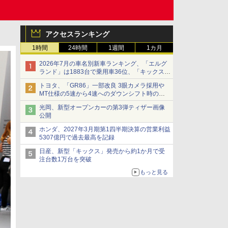
アクセスランキング
1時間
24時間
1週間
1カ月
2026年7月の車名別新車ランキング、「エルグ
ランド」は1883台で乗用車36位、「キックス」
は2591台で27位に
トヨタ、「GR86」一部改良 3眼カメラ採用や
MT仕様の5速から4速へのダウンシフト時の操
作性向上など
光岡、新型オープンカーの第3弾ティザー画像
公開
ホンダ、2027年3月期第1四半期決算の営業利益
5307億円で過去最高を記録
日産、新型「キックス」発売から約1か月で受
注台数1万台を突破
もっと見る