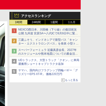
アクセスランキング
1時間
24時間
1週間
1カ月
NEXCO西日本、川田橋（下り線）の復旧状況
公開 九州道 宮原SA〜八代ICで8月9日中に緊急
車両を通行可能に
三菱ふそう、インドネシアで新型バス「キャン
ター・エクストラロングバス」を発表 小型トラ
ックベースの観光・旅客輸送向けバス
スーパーフォーミュラ 近藤真彦会長、2027年
のスケジュールや熊本地震についての募金活動
を紹介
UDトラックス、大型トラック「クオン」に車両
運搬用ショートキャブトラクタ追加
ヤマハ、国内向けフラグシップ四輪バギー「グ
リズリーEPS XT-R」 価格220万円
もっと見る