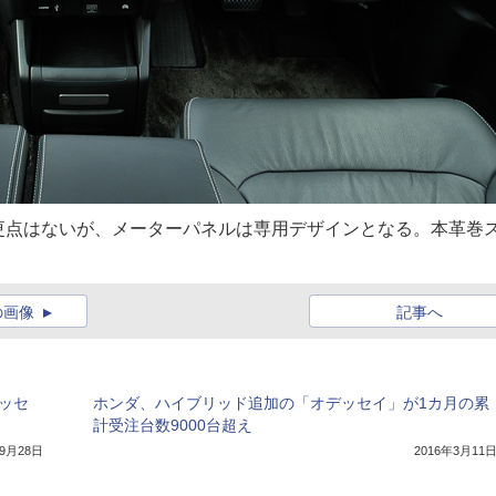
更点はないが、メーターパネルは専用デザインとなる。本革巻
の画像
記事へ
ッセ
ホンダ、ハイブリッド追加の「オデッセイ」が1カ月の累
計受注台数9000台超え
年9月28日
2016年3月11