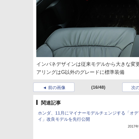
インパネデザインは従来モデルから大きな変
アリングはG以外のグレードに標準装備
(16/48)
前の画像
次
関連記事
ホンダ、11月にマイナーモデルチェンジする「オデ
イ」改良モデルを先行公開
2017