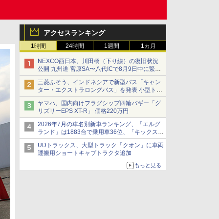
アクセスランキング
1時間
24時間
1週間
1カ月
NEXCO西日本、川田橋（下り線）の復旧状況
公開 九州道 宮原SA〜八代ICで8月9日中に緊急
車両を通行可能に
三菱ふそう、インドネシアで新型バス「キャン
ター・エクストラロングバス」を発表 小型トラ
ックベースの観光・旅客輸送向けバス
ヤマハ、国内向けフラグシップ四輪バギー「グ
リズリーEPS XT-R」 価格220万円
2026年7月の車名別新車ランキング、「エルグ
ランド」は1883台で乗用車36位、「キックス」
は2591台で27位に
UDトラックス、大型トラック「クオン」に車両
運搬用ショートキャブトラクタ追加
もっと見る