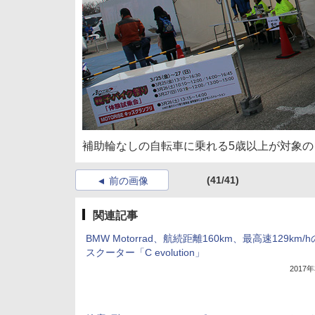
補助輪なしの自転車に乗れる5歳以上が対象
(41/41)
前の画像
関連記事
BMW Motorrad、航続距離160km、最高速129km/
スクーター「C evolution」
2017