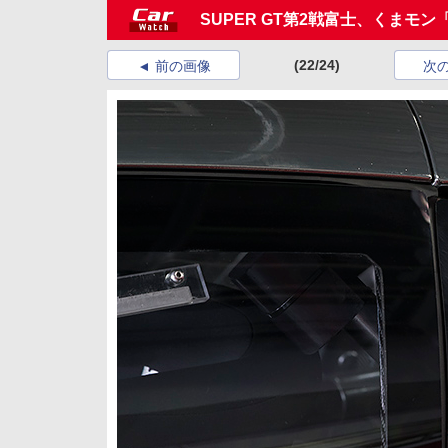
SUPER GT第2戦富士、くまモ
(22/24)
前の画像
次