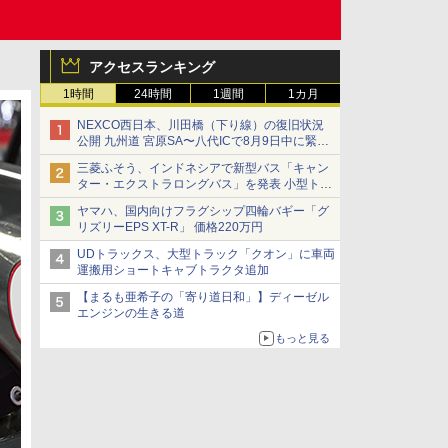
アクセスランキング
1時間
24時間
1週間
1カ月
NEXCO西日本、川田橋（下り線）の復旧状況
公開 九州道 宮原SA〜八代ICで8月9日中に緊急
車両を通行可能に
三菱ふそう、インドネシアで新型バス「キャン
ター・エクストラロングバス」を発表 小型トラ
ックベースの観光・旅客輸送向けバス
ヤマハ、国内向けフラグシップ四輪バギー「グ
リズリーEPS XT-R」 価格220万円
UDトラックス、大型トラック「クオン」に車両
運搬用ショートキャブトラクタ追加
【まるも亜希子の「寄り道日和」】ディーゼル
エンジンの生きる道
もっと見る