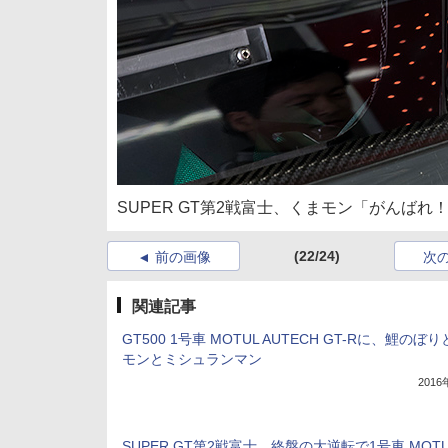
SUPER GT第2戦富士、くまモン「がんばれ
(22/24)
前の画像
次
関連記事
GT500 1号車 MOTUL AUTECH GT-Rに、鯉のぼ
モンとミシュランマン
201
SUPER GT第2戦富士、終盤の大逆転で1号車 MOTU