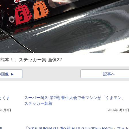
！熊本！」ステッカー集 画像22
の画像
記事へ
りとくま
スーパー耐久 第2戦 菅生大会で全マシンが「くまモン」
ステッカー装着
6年5月3日
2016年5月12
L
「2016 SUPER GT 第2戦 FUJI GT 500km RACE」フォト