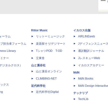
Rittor Music
イカロス出版
dフォーラム
リットーミュージック
AIRLINEweb
ップ担当者フォーラム
楽器探そう!デジマート
Jディフェンスニュー
ness Library
TシャツPOD T-OD
通訳翻訳ジャーナル
セミナー
立東舎
JレスキューWeb
 X（デジタルクロス）
山と溪谷社
イカロスアカデミー
山と溪谷オンライン
MdN
CLIMBING-NET
MdN Books
ブックス
近代科学社
MdN Design Interactiv
ing
近代科学社Digital
テックリブ
TechLib