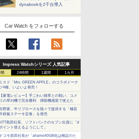
dynabookを2千台導入
Car Watch をフォローする
Impress Watchシリーズ 人気記事
時間
24時間
1週間
1カ月
ミスド「Mrs. GREEN APPLE」のコラボドーナ
ツ4種、いよいよ発売！
【家電レビュー】手ごわい雑草との戦い、コメ
リの草刈機で完全勝利 掃除機感覚で使えた
吉野家、牛リブロースを熱々で提供する「極旨
牛鉄板ステーキ定食」を発売
NTT島田社長、ソフトバンクのセブン出資に「d
ポイント使えるようにして」
ドコモ前田社長が「ahamo40GB化は検証のた