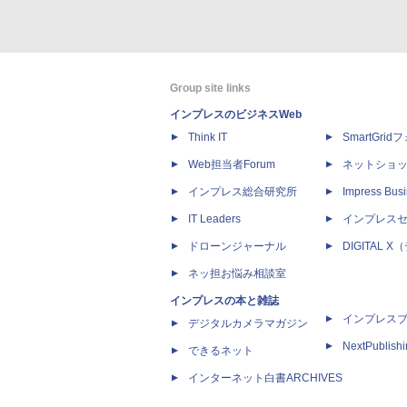
Group site links
インプレスのビジネスWeb
Think IT
SmartGri
Web担当者Forum
ネットショ
インプレス総合研究所
Impress Busi
IT Leaders
インプレス
ドローンジャーナル
DIGITAL
ネッ担お悩み相談室
インプレスの本と雑誌
インプレス
デジタルカメラマガジン
NextPublish
できるネット
インターネット白書ARCHIVES