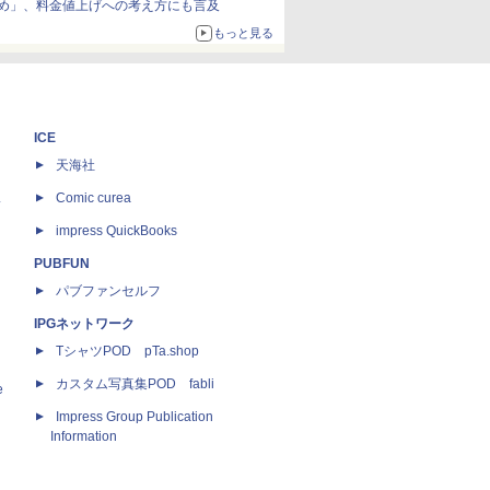
め」、料金値上げへの考え方にも言及
もっと見る
ICE
天海社
ス
Comic curea
impress QuickBooks
PUBFUN
パブファンセルフ
IPGネットワーク
TシャツPOD pTa.shop
カスタム写真集POD fabli
e
Impress Group Publication
Information