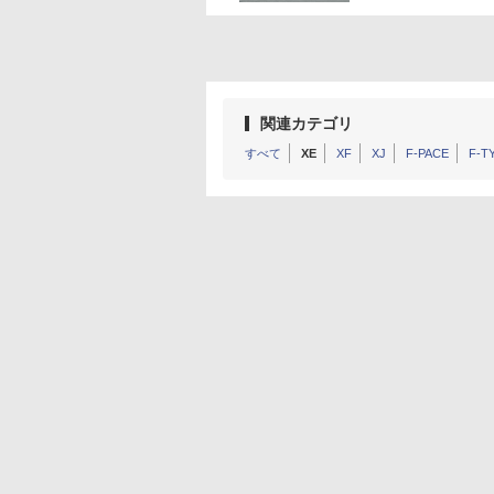
関連カテゴリ
すべて
XE
XF
XJ
F-PACE
F-T