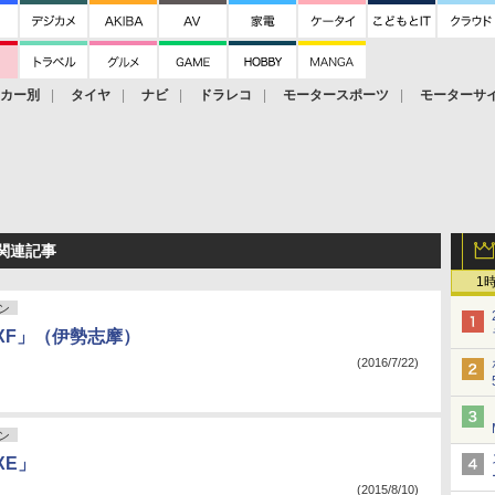
ーカー別
タイヤ
ナビ
ドラレコ
モータースポーツ
モーターサ
 関連記事
1
ン
XF」（伊勢志摩）
(2016/7/22)
ン
XE」
(2015/8/10)