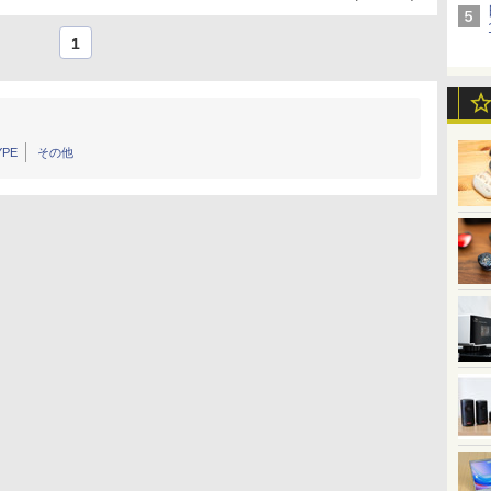
1
YPE
その他