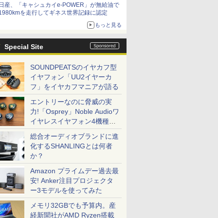
日産、「キャシュカイe-POWER」が無給油で
1980kmを走行してギネス世界記録に認定
もっと見る
Special Site
SOUNDPEATSのイヤカフ型
イヤフォン「UU2イヤーカ
フ」をイヤカフマニアが語る
エントリーなのに脅威の実
力!「Osprey」Noble Audioワ
イヤレスイヤフォン4機種を
一気に聴く
総合オーディオブランドに進
化するSHANLINGとは何者
か？
Amazon プライムデー過去最
安! Anker注目プロジェクタ
ー3モデルを使ってみた
メモリ32GBでも予算内。産
経新聞社がAMD Ryzen搭載