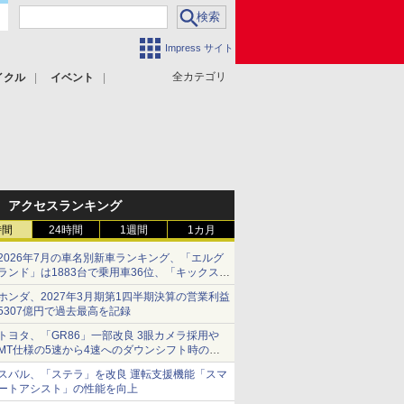
Impress サイト
全カテゴリ
イクル
イベント
アクセスランキング
時間
24時間
1週間
1カ月
2026年7月の車名別新車ランキング、「エルグ
ランド」は1883台で乗用車36位、「キックス」
は2591台で27位に
ホンダ、2027年3月期第1四半期決算の営業利益
5307億円で過去最高を記録
トヨタ、「GR86」一部改良 3眼カメラ採用や
MT仕様の5速から4速へのダウンシフト時の操
作性向上など
スバル、「ステラ」を改良 運転支援機能「スマ
ートアシスト」の性能を向上