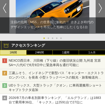
注目の光岡「M55」の世界観に触れた！ 古きよき時代の
デザインエッセンスを再現した相棒にしたくなる1台
●
●
●
●
●
アクセスランキング
1時間
24時間
1週間
1カ月
NEXCO西日本、川田橋（下り線）の復旧状況公開 九州道 宮原
SA〜八代ICで8月9日中に緊急車両を通行可能に
三菱ふそう、インドネシアで新型バス「キャンター・エクストラ
ロングバス」を発表 小型トラックベースの観光・旅客輸送向け
バス
UDトラックス、大型トラック「クオン」に車両運搬用ショート
キャブトラクタ追加
2026年7月の車名別新車ランキング、「エルグランド」は1883
台で乗用車36位、「キックス」は2591台で27位に