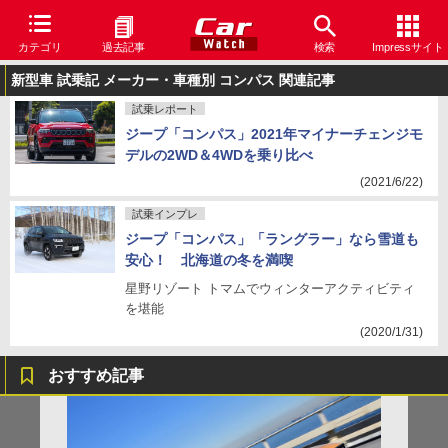
カテゴリ
過去記事
検索
Impressサイト
新型車 試乗記 メーカー・車種別 コンパス 関連記事
試乗レポート
ジープ「コンパス」2021年マイナーチェンジモ
デルの2WD＆4WDを乗り比べ
(2021/6/22)
試乗インプレ
ジープ「コンパス」「ラングラー」なら雪道も
安心！ 北海道の冬を満喫
星野リゾート トマムでウィンターアクティビティ
を堪能
(2020/1/31)
おすすめ記事