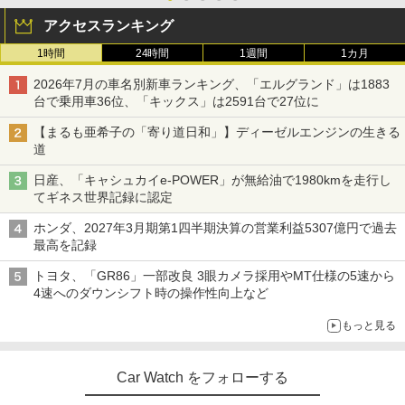
アクセスランキング
1時間
24時間
1週間
1カ月
2026年7月の車名別新車ランキング、「エルグランド」は1883
台で乗用車36位、「キックス」は2591台で27位に
【まるも亜希子の「寄り道日和」】ディーゼルエンジンの生きる
道
日産、「キャシュカイe-POWER」が無給油で1980kmを走行し
てギネス世界記録に認定
ホンダ、2027年3月期第1四半期決算の営業利益5307億円で過去
最高を記録
トヨタ、「GR86」一部改良 3眼カメラ採用やMT仕様の5速から
4速へのダウンシフト時の操作性向上など
もっと見る
Car Watch をフォローする