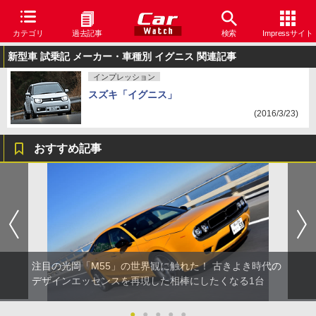
カテゴリ
過去記事
検索
Impressサイト
新型車 試乗記 メーカー・車種別 イグニス 関連記事
インプレッション
スズキ「イグニス」
(2016/3/23)
おすすめ記事
注目の光岡「M55」の世界観に触れた！ 古きよき時代の
デザインエッセンスを再現した相棒にしたくなる1台
●
●
●
●
●