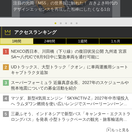
注目の光岡「M55」の世界観に触れた！ 古きよき時代の
デザインエッセンスを再現した相棒にしたくなる1台
●
●
●
●
●
アクセスランキング
1時間
24時間
1週間
1カ月
NEXCO西日本、川田橋（下り線）の復旧状況公開 九州道 宮原
SA〜八代ICで8月9日中に緊急車両を通行可能に
UDトラックス、大型トラック「クオン」に車両運搬用ショート
キャブトラクタ追加
スーパーフォーミュラ 近藤真彦会長、2027年のスケジュールや
熊本地震についての募金活動を紹介
マツダ、新型4気筒エンジン「SKYACTIV-Z」2027年中市場投入
へ ラムダワン燃焼を使い広いレンジでスーパーリーンバーン燃
焼を実現
三菱ふそう、インドネシアで新型バス「キャンター・エクストラ
ロングバス」を発表 小型トラックベースの観光・旅客輸送向け
バス
もっと見る