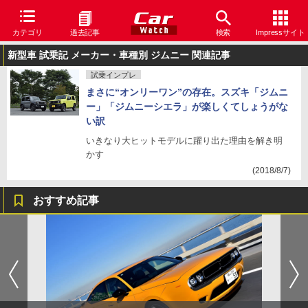
カテゴリ
過去記事
検索
Impressサイト
新型車 試乗記 メーカー・車種別 ジムニー 関連記事
試乗インプレ
まさに“オンリーワン”の存在。スズキ「ジムニ
ー」「ジムニーシエラ」が楽しくてしょうがな
い訳
いきなり大ヒットモデルに躍り出た理由を解き明
かす
(2018/8/7)
おすすめ記事