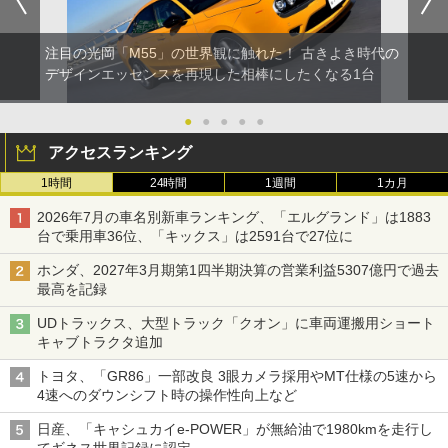
注目の光岡「M55」の世界観に触れた！ 古きよき時代の
デザインエッセンスを再現した相棒にしたくなる1台
●
●
●
●
●
アクセスランキング
1時間
24時間
1週間
1カ月
2026年7月の車名別新車ランキング、「エルグランド」は1883
台で乗用車36位、「キックス」は2591台で27位に
ホンダ、2027年3月期第1四半期決算の営業利益5307億円で過去
最高を記録
UDトラックス、大型トラック「クオン」に車両運搬用ショート
キャブトラクタ追加
トヨタ、「GR86」一部改良 3眼カメラ採用やMT仕様の5速から
4速へのダウンシフト時の操作性向上など
日産、「キャシュカイe-POWER」が無給油で1980kmを走行し