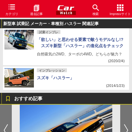
カテゴリ
過去記事
検索
Impressサイト
新型車 試乗記 メーカー・車種別 ハスラー 関連記事
試乗インプレ
「欲しい」と思わせる要素で敵うモデルなし!?
スズキ新型「ハスラー」の進化点をチェック
自然吸気の2WD、ターボの4WD。どちらが魅力？
(2020/2/4)
インプレッション
スズキ「ハスラー」
(2014/1/23)
おすすめ記事