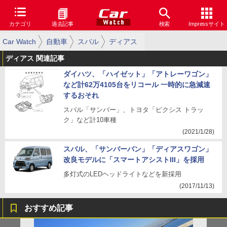
カテゴリ
過去記事
検索
Impressサイト
Car Watch
自動車
スバル
ディアス
ディアス 関連記事
ダイハツ、「ハイゼット」「アトレーワゴン」
など計62万4105台をリコール 一時的に急減速
するおそれ
スバル「サンバー」、トヨタ「ピクシス トラッ
ク」など計10車種
(2021/1/28)
スバル、「サンバーバン」「ディアスワゴン」
改良モデルに「スマートアシストIII」を採用
多灯式のLEDヘッドライトなどを新採用
(2017/11/13)
おすすめ記事