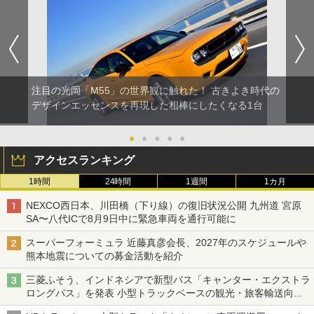
注目の光岡「M55」の世界観に触れた！ 古きよき時代の
デザインエッセンスを再現した相棒にしたくなる1台
●
●
●
●
●
アクセスランキング
1時間
24時間
1週間
1カ月
NEXCO西日本、川田橋（下り線）の復旧状況公開 九州道 宮原
SA〜八代ICで8月9日中に緊急車両を通行可能に
スーパーフォーミュラ 近藤真彦会長、2027年のスケジュールや
熊本地震についての募金活動を紹介
三菱ふそう、インドネシアで新型バス「キャンター・エクストラ
ロングバス」を発表 小型トラックベースの観光・旅客輸送向け
バス