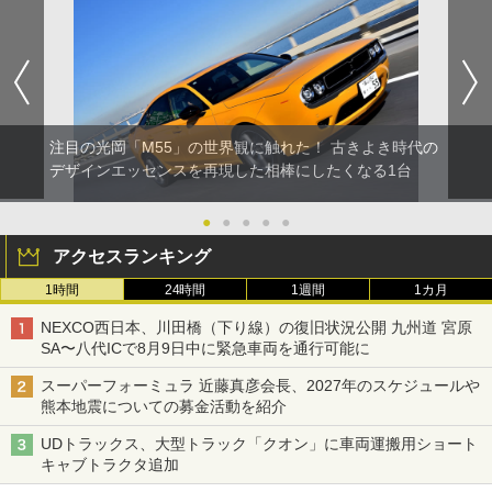
注目の光岡「M55」の世界観に触れた！ 古きよき時代の
デザインエッセンスを再現した相棒にしたくなる1台
●
●
●
●
●
アクセスランキング
1時間
24時間
1週間
1カ月
NEXCO西日本、川田橋（下り線）の復旧状況公開 九州道 宮原
SA〜八代ICで8月9日中に緊急車両を通行可能に
スーパーフォーミュラ 近藤真彦会長、2027年のスケジュールや
熊本地震についての募金活動を紹介
UDトラックス、大型トラック「クオン」に車両運搬用ショート
キャブトラクタ追加