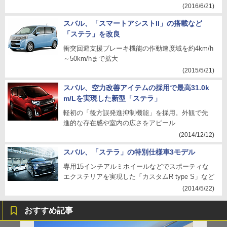
(2016/6/21)
スバル、「スマートアシストII」の搭載など
「ステラ」を改良
衝突回避支援ブレーキ機能の作動速度域を約4km/h
～50km/hまで拡大
(2015/5/21)
スバル、空力改善アイテムの採用で最高31.0k
m/Lを実現した新型「ステラ」
軽初の「後方誤発進抑制機能」を採用。外観で先
進的な存在感や室内の広さをアピール
(2014/12/12)
スバル、「ステラ」の特別仕様車3モデル
専用15インチアルミホイールなどでスポーティな
エクステリアを実現した「カスタムR type S」など
(2014/5/22)
おすすめ記事