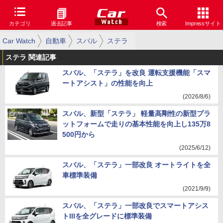
カテゴリ
過去記事
検索
Impressサイト
Car Watch
自動車
スバル
ステラ
ステラ 関連記事
スバル、「ステラ」を改良 運転支援機能「スマ
ートアシスト」の性能を向上
(2026/8/6)
スバル、新型「ステラ」 軽量高剛性の新型プラ
ットフォームで走りの基本性能を向上し135万8
500円から
(2025/6/12)
スバル、「ステラ」一部改良 オートライトを全
車標準装備
(2021/9/9)
スバル、「ステラ」一部改良でスマートアシス
トIIIを全グレードに標準装備