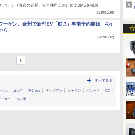
離とバッテリ寿命の延長、安全性向上のためにBMSを採用
(2020/10/26)
ワーゲン、欧州で新型EV「ID.3」事前予約開始。4万
から
(2020/6/12)
1
すべて見る
ートル
ゴルフ
T-Cross
ティグアン
シャラン
パサート
CC
プトカー
その他