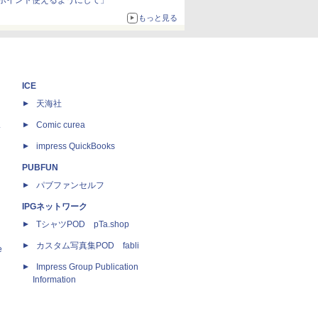
ポイント使えるようにして」
もっと見る
ICE
天海社
ス
Comic curea
impress QuickBooks
PUBFUN
パブファンセルフ
IPGネットワーク
TシャツPOD pTa.shop
カスタム写真集POD fabli
e
Impress Group Publication
Information