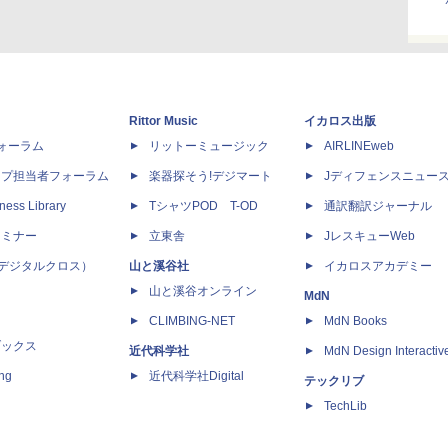
Rittor Music
イカロス出版
dフォーラム
リットーミュージック
AIRLINEweb
ップ担当者フォーラム
楽器探そう!デジマート
Jディフェンスニュー
ness Library
TシャツPOD T-OD
通訳翻訳ジャーナル
セミナー
立東舎
JレスキューWeb
 X（デジタルクロス）
山と溪谷社
イカロスアカデミー
山と溪谷オンライン
MdN
CLIMBING-NET
MdN Books
ブックス
近代科学社
MdN Design Interactiv
ing
近代科学社Digital
テックリブ
TechLib