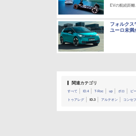
EVの航続距
フォルクス
ユーロ未満
関連カテゴリ
すべて
ID.4
T-Roc
up
ポロ
ビ
トゥアレグ
ID.3
アルテオン
コンセ