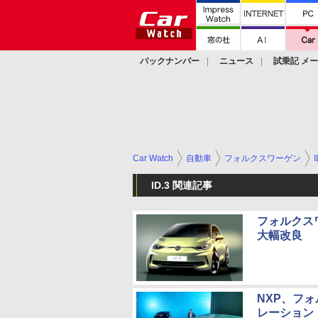
バックナンバー
ニュース
試乗記 メ
カスタム
Car Watch
自動車
フォルクスワーゲン
I
ID.3 関連記事
フォルクスワ
大幅改良
NXP、フ
レーション