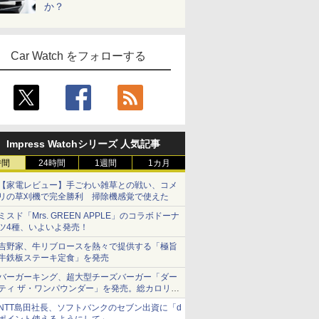
か？
Car Watch をフォローする
Impress Watchシリーズ 人気記事
時間
24時間
1週間
1カ月
【家電レビュー】手ごわい雑草との戦い、コメ
リの草刈機で完全勝利 掃除機感覚で使えた
ミスド「Mrs. GREEN APPLE」のコラボドーナ
ツ4種、いよいよ発売！
吉野家、牛リブロースを熱々で提供する「極旨
牛鉄板ステーキ定食」を発売
バーガーキング、超大型チーズバーガー「ダー
ティ ザ・ワンパウンダー」を発売。総カロリー
約1656kcal、総重量約527g！
NTT島田社長、ソフトバンクのセブン出資に「d