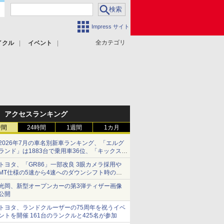
Impress サイト
全カテゴリ
イクル
イベント
アクセスランキング
時間
24時間
1週間
1カ月
2026年7月の車名別新車ランキング、「エルグ
ランド」は1883台で乗用車36位、「キックス」
は2591台で27位に
トヨタ、「GR86」一部改良 3眼カメラ採用や
MT仕様の5速から4速へのダウンシフト時の操
作性向上など
光岡、新型オープンカーの第3弾ティザー画像
公開
トヨタ、ランドクルーザーの75周年を祝うイベ
ントを開催 161台のランクルと425名が参加