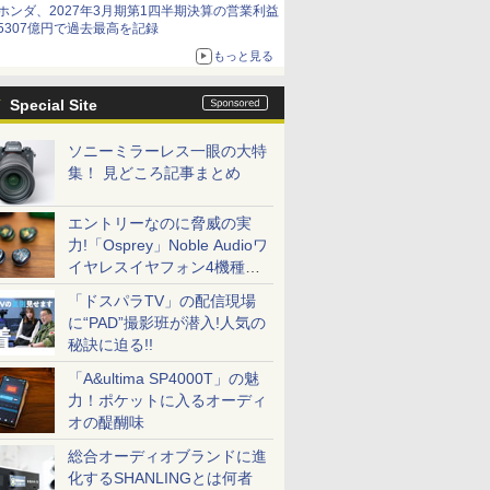
ホンダ、2027年3月期第1四半期決算の営業利益
5307億円で過去最高を記録
もっと見る
Special Site
ソニーミラーレス一眼の大特
集！ 見どころ記事まとめ
エントリーなのに脅威の実
力!「Osprey」Noble Audioワ
イヤレスイヤフォン4機種を
一気に聴く
「ドスパラTV」の配信現場
に“PAD”撮影班が潜入!人気の
秘訣に迫る!!
「A&ultima SP4000T」の魅
力！ポケットに入るオーディ
オの醍醐味
総合オーディオブランドに進
化するSHANLINGとは何者