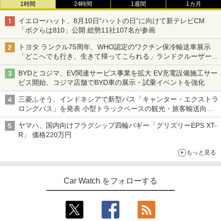
1時間
24時間
1週間
1カ月
イエローハット、8月10日“ハットの日”に向けて新テレビCM
「ボクらは810」公開 総勢11社107名が参画
トヨタ ランクル75周年、WHO認定のワクチン保冷輸送車展示
「どこへでも行き、生きて帰ってこられる」ランドクルーザーで
命をつなぐ
BYDとコジマ、EV関連サービス事業を拡大 EV充電設備施工サー
ビス開始、コジマ店舗でBYD車の展示・試乗イベントを強化
三菱ふそう、インドネシアで新型バス「キャンター・エクストラ
ロングバス」を発表 小型トラックベースの観光・旅客輸送向け
バス
ヤマハ、国内向けフラグシップ四輪バギー「グリズリーEPS XT-
R」 価格220万円
もっと見る
Car Watch をフォローする