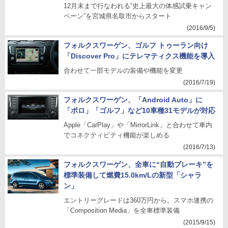
12月末まで行なわれる“史上最大の体感試乗キャン
ペーン”を宮城県名取市からスタート
(2016/9/5)
フォルクスワーゲン、ゴルフ トゥーラン向け
「Discover Pro」にテレマティクス機能を導入
合わせて一部モデルの装備や機能を変更
(2016/7/19)
フォルクスワーゲン、「Android Auto」に
「ポロ」「ゴルフ」など10車種31モデルが対応
Apple「CarPlay」や「MirrorLink」と合わせて車内
でコネクティビティ機能が楽しめる
(2016/7/13)
フォルクスワーゲン、全車に“自動ブレーキ”を
標準装備して燃費15.0km/Lの新型「シャラ
ン」
エントリーグレードは360万円から。スマホ連携の
「Composition Media」を全車標準装備
(2015/9/15)