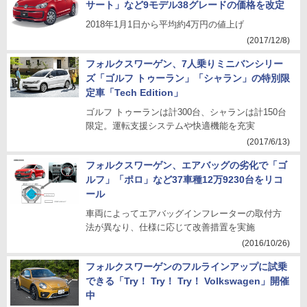
サート」など9モデル38グレードの価格を改定
2018年1月1日から平均約4万円の値上げ
(2017/12/8)
フォルクスワーゲン、7人乗りミニバンシリー
ズ「ゴルフ トゥーラン」「シャラン」の特別限
定車「Tech Edition」
ゴルフ トゥーランは計300台、シャランは計150台
限定。運転支援システムや快適機能を充実
(2017/6/13)
フォルクスワーゲン、エアバッグの劣化で「ゴ
ルフ」「ポロ」など37車種12万9230台をリコ
ール
車両によってエアバッグインフレーターの取付方
法が異なり、仕様に応じて改善措置を実施
(2016/10/26)
フォルクスワーゲンのフルラインアップに試乗
できる「Try！ Try！ Try！ Volkswagen」開催
中