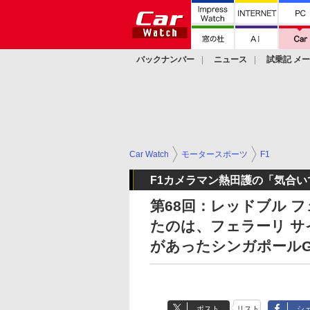
バックナンバー
ニュース
試乗記 メ
カスタム
Car Watch
モータースポーツ
F1
F1カメラマン熱田護の「気合い
第68回：レッドブル 
たのは、フェラーリ 
があったシンガポールG
ポスト
リスト
シ