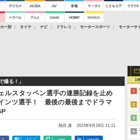
ーカー別
タイヤ
ナビ
ドラレコ
モータースポーツ
モーターサ
1
で撮る！」
フェルスタッペン選手の連勝記録を止め
サインツ選手！ 最後の最後までドラマ
P
熱田 護
2023年9月18日 11:11
ェア
はてブ
note
LinkedIn