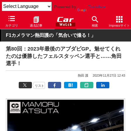
Powered by
Translate
Car Watch
モータースポーツ
F1
カテゴリ
過去記事
検索
Impressサイト
F1カメラマン熱田護の「気合いで撮る！」
第80回：2023年最後のアブダビGP。魅せてくれ
たのは優勝したフェルスタッペン選手と……角田
選手！
熱田 護
2023年11月27日 12:43
リスト