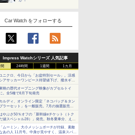
Car Watch をフォローする
Impress Watchシリーズ 人気記事
時間
24時間
1週間
1カ月
ユニクロ、今日から「お盆特別セール」。涼感
シアサッカーワンピース待望値下げ、撥水ギア
ショーツは1990円に
東映の歴代オープニング映像がカプセルトイ
に。全5種で8月下旬発売
カルディ、オンライン限定「ネコバッグ＆タン
ブラーセット」を一般販売。7月の抽選販売の
当選無効分
はやぶさ50％オフの「新幹線eチケット（トク
だ値スペシャル28）」発売。秋冬乗車分、えき
ねっと限定
「ムーミン」大小メッシュポーチが付録、素敵
なあの人 11月号。中身が見やすく、温泉スパに