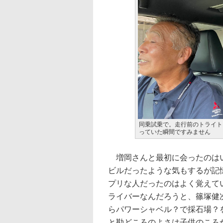
同乗試乗で。走行前のトライト
っていた瞬間ですみません
増岡さんと最初に会ったのはい
ビルだったような気もするが記
プリな人だったのはよく覚えて
ライバーなんだろうと、篠塚健
らパワーシャベル？で採石場？
と勘どころのよさは子供のころ