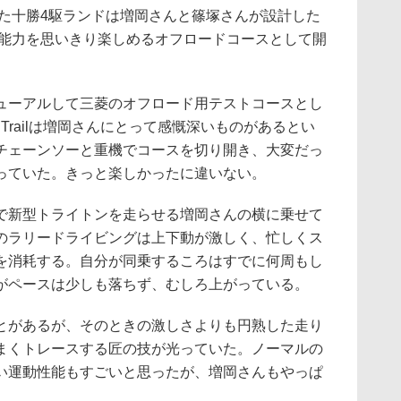
れた十勝4駆ランドは増岡さんと篠塚さんが設計した
の能力を思いきり楽しめるオフロードコースとして開
ーアルして三菱のオフロード用テストコースとし
ure Trailは増岡さんにとって感慨深いものがあるとい
チェーンソーと重機でコースを切り開き、大変だっ
っていた。きっと楽しかったに違いない。
新型トライトンを走らせる増岡さんの横に乗せて
のラリードライビングは上下動が激しく、忙しくス
を消耗する。自分が同乗するころはすでに何周もし
がペースは少しも落ちず、むしろ上がっている。
があるが、そのときの激しさよりも円熟した走り
まくトレースする匠の技が光っていた。ノーマルの
い運動性能もすごいと思ったが、増岡さんもやっぱ