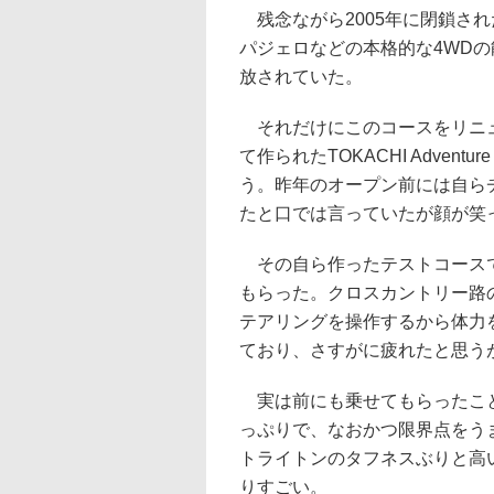
残念ながら2005年に閉鎖さ
パジェロなどの本格的な4WD
放されていた。
それだけにこのコースをリニュ
て作られたTOKACHI Advent
う。昨年のオープン前には自ら
たと口では言っていたが顔が笑
その自ら作ったテストコースで
もらった。クロスカントリー路
テアリングを操作するから体力
ており、さすがに疲れたと思う
実は前にも乗せてもらったこと
っぷりで、なおかつ限界点をう
トライトンのタフネスぶりと高
りすごい。