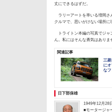
丈にできるはずだ。
ラリーアートを率いる増岡さん
クルマで、思いがけない場所に
トライトン本編の写真でジャン
ん。私にはそんな勇気はありま
関連記事
三菱
にオ
なフ
日下部保雄
1949年12月
■モータージャ