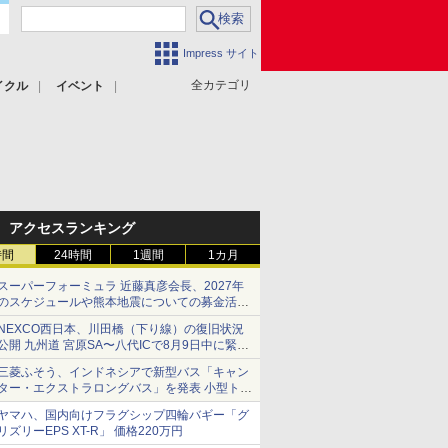
Impress サイト
全カテゴリ
イクル
イベント
アクセスランキング
時間
24時間
1週間
1カ月
スーパーフォーミュラ 近藤真彦会長、2027年
のスケジュールや熊本地震についての募金活動
を紹介
NEXCO西日本、川田橋（下り線）の復旧状況
公開 九州道 宮原SA〜八代ICで8月9日中に緊急
車両を通行可能に
三菱ふそう、インドネシアで新型バス「キャン
ター・エクストラロングバス」を発表 小型トラ
ックベースの観光・旅客輸送向けバス
ヤマハ、国内向けフラグシップ四輪バギー「グ
リズリーEPS XT-R」 価格220万円