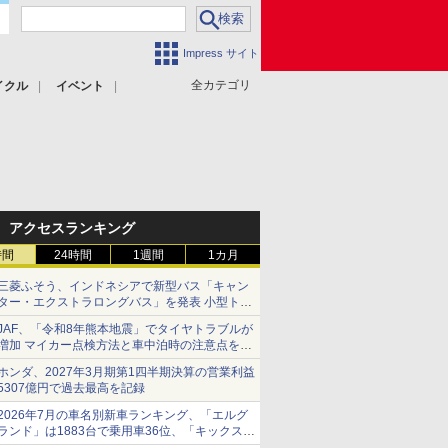
Impress サイト
全カテゴリ
イクル
イベント
アクセスランキング
時間
24時間
1週間
1カ月
三菱ふそう、インドネシアで新型バス「キャン
ター・エクストラロングバス」を発表 小型トラ
ックベースの観光・旅客輸送向けバス
JAF、「令和8年熊本地震」でタイヤトラブルが
増加 マイカー点検方法と車中泊時の注意点を呼
びかけ
ホンダ、2027年3月期第1四半期決算の営業利益
5307億円で過去最高を記録
2026年7月の車名別新車ランキング、「エルグ
ランド」は1883台で乗用車36位、「キックス」
は2591台で27位に