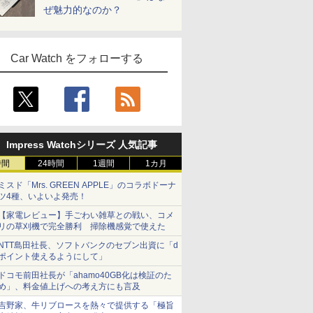
ぜ魅力的なのか？
Car Watch をフォローする
Impress Watchシリーズ 人気記事
時間
24時間
1週間
1カ月
ミスド「Mrs. GREEN APPLE」のコラボドーナ
ツ4種、いよいよ発売！
【家電レビュー】手ごわい雑草との戦い、コメ
リの草刈機で完全勝利 掃除機感覚で使えた
NTT島田社長、ソフトバンクのセブン出資に「d
ポイント使えるようにして」
ドコモ前田社長が「ahamo40GB化は検証のた
め」、料金値上げへの考え方にも言及
吉野家、牛リブロースを熱々で提供する「極旨