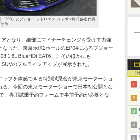
「308」とプジョー･シトロエン･ジャポン株式会社 代表
ヴォ氏
ミアとなり、細部にマイナーチェンジを受けて力強
なった。東展示棟2ホールのEP04にあるプジョー
1.6L BlueHDi EAT6」。そのほかにも、
」と、SUVのフルラインアップが展示された。
1
ップを体感できる特別試乗会が東京モーターショ
れる。今回の東京モーターショーで日本初公開とな
も可能で、専用試乗予約フォームで事前予約が必要とな