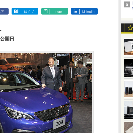
ェア
はてブ
note
LinkedIn
ー
般公開日