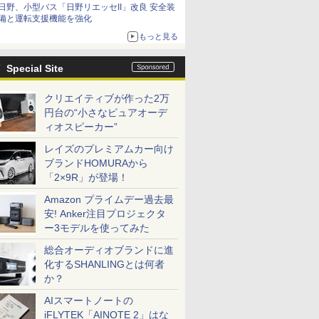
日野、小型バス「日野リエッセII」改良 安全装
備と運転支援機能を強化
もっと見る
Special Site
クリエイティブが作った2万
円台の“小さなピュアオーデ
ィオスピーカー”
レイズのプレミアムカー向け
ブランドHOMURAから
「2×9R」が登場！
Amazon プライムデー過去最
安! Anker注目プロジェクタ
ー3モデルを使ってみた
総合オーディオブランドに進
化するSHANLINGとは何者
か？
AIスマートノートの
iFLYTEK「AINOTE 2」はな