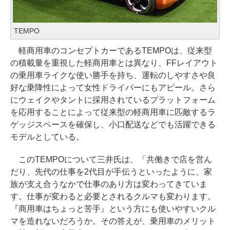
TEMPO
軽商用車のコンセプトカーであるTEMPOは、従来型
の積載量を重視した軽商用車とは異なり、FFレイアウト
の乗用車ライクな使い勝手を持ち、運転のしやすさや良
好な乗降性によって女性ドライバーにもアピール。さら
にウェイクやタントに採用されているプラットフォーム
を応用することによって従来型の軽商用車に匹敵するラ
ゲッジスペースを確保し、小口配送などでも活躍できる
モデルとしている。
このTEMPOについて三井氏は、「共働きで店を営ん
だり、先代の仕事を2代目が手伝うといったように、家
族が支え合うなかで仕事のあり方は変わってきていま
す。仕事が変わると必要とされるクルマも変わります。
『商用車はちょっと苦手』という方にも使いやすいクル
マを造れないだろうか。その答えが、乗用車のメリット