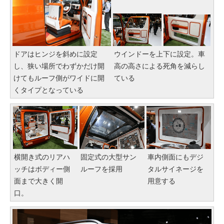
ドアはヒンジを斜めに設定
ウインドーを上下に設定。車
し、狭い場所でわずかだけ開
高の高さによる死角を減らし
けてもルーフ側がワイドに開
ている
くタイプとなっている
横開き式のリアハ
固定式の大型サン
車内側面にもデジ
ッチはボディー側
ルーフを採用
タルサイネージを
面まで大きく開
用意する
口。