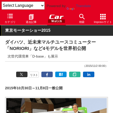
Powered by
Translate
Car Watch
自動車
ダイハツ
その他
カテゴリ
過去記事
検索
Impressサイト
東京モーターショー2015
ダイハツ、近未来マルチユースコミューター
「NORIORI」など4モデルを世界初公開
次世代環境車「D-base」も展示
（2015/11/2 00:00）
リスト
2015年10月30日～11月8日一般公開