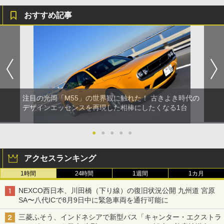
おすすめ記事
注目の光岡「M55」の世界観に触れた！ 古きよき時代の
デザインエッセンスを再現した相棒にしたくなる1台
●
●
●
●
●
アクセスランキング
1時間
24時間
1週間
1カ月
NEXCO西日本、川田橋（下り線）の復旧状況公開 九州道 宮原
SA〜八代ICで8月9日中に緊急車両を通行可能に
三菱ふそう、インドネシアで新型バス「キャンター・エクストラ