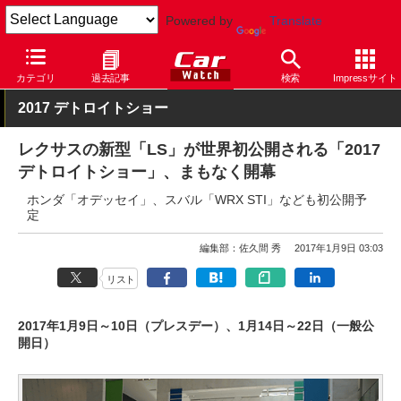
Powered by
Translate
Car Watch
イベント
デトロイトショー
2017
カテゴリ
過去記事
検索
Impressサイト
2017 デトロイトショー
レクサスの新型「LS」が世界初公開される「2017
デトロイトショー」、まもなく開幕
ホンダ「オデッセイ」、スバル「WRX STI」なども初公開予
定
編集部：佐久間 秀
2017年1月9日 03:03
リスト
2017年1月9日～10日（プレスデー）、1月14日～22日（一般公
開日）