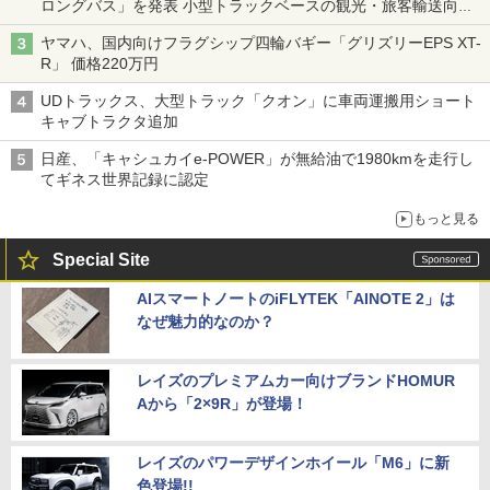
ロングバス」を発表 小型トラックベースの観光・旅客輸送向け
バス
ヤマハ、国内向けフラグシップ四輪バギー「グリズリーEPS XT-
R」 価格220万円
UDトラックス、大型トラック「クオン」に車両運搬用ショート
キャブトラクタ追加
日産、「キャシュカイe-POWER」が無給油で1980kmを走行し
てギネス世界記録に認定
もっと見る
Special Site
AIスマートノートのiFLYTEK「AINOTE 2」は
なぜ魅力的なのか？
レイズのプレミアムカー向けブランドHOMUR
Aから「2×9R」が登場！
レイズのパワーデザインホイール「M6」に新
色登場!!