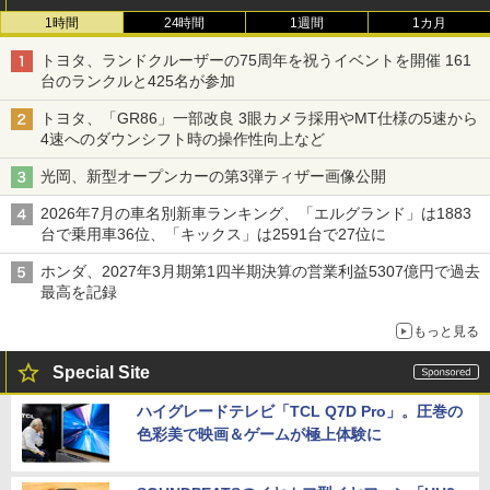
1時間
24時間
1週間
1カ月
トヨタ、ランドクルーザーの75周年を祝うイベントを開催 161
台のランクルと425名が参加
トヨタ、「GR86」一部改良 3眼カメラ採用やMT仕様の5速から
4速へのダウンシフト時の操作性向上など
光岡、新型オープンカーの第3弾ティザー画像公開
2026年7月の車名別新車ランキング、「エルグランド」は1883
台で乗用車36位、「キックス」は2591台で27位に
ホンダ、2027年3月期第1四半期決算の営業利益5307億円で過去
最高を記録
もっと見る
Special Site
ハイグレードテレビ「TCL Q7D Pro」。圧巻の
色彩美で映画＆ゲームが極上体験に