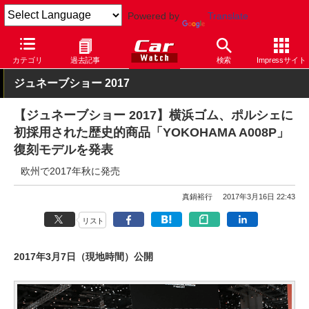
Powered by
Translate
Car Watch
タイヤ
横浜ゴム
カテゴリ
過去記事
検索
Impressサイト
ジュネーブショー 2017
【ジュネーブショー 2017】横浜ゴム、ポルシェに
初採用された歴史的商品「YOKOHAMA A008P」
復刻モデルを発表
欧州で2017年秋に発売
真鍋裕行
2017年3月16日 22:43
リスト
2017年3月7日（現地時間）公開