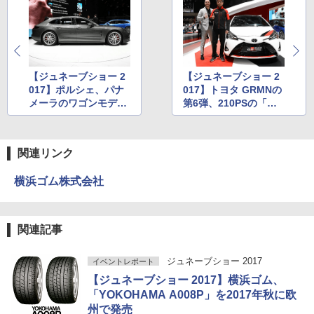
【ジュネーブショー 2
【ジュネーブショー 2
017】ポルシェ、パナ
017】トヨタ GRMNの
メーラのワゴンモデル
第6弾、210PSの「ヤ
「パナメーラ スポーツ
リス GRMN」について
ツーリスモ」世界初公
チーフエンジニアの多
開
田哲哉氏に聞く【パー
関連リンク
ト2】
横浜ゴム株式会社
関連記事
ジュネーブショー 2017
イベントレポート
【ジュネーブショー 2017】横浜ゴム、
「YOKOHAMA A008P」を2017年秋に欧
州で発売