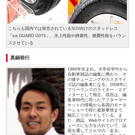
こちらも国内では発売されているSUV向けのスタッドレス
「ice GUARD G075」。氷上性能や静粛性、燃費性能をバラン
スさせている
真鍋裕行
1980年生まれ。大学在学中から
自動車雑誌の編集に携わり、そ
の後チューニングやカスタマイ
ズ誌の編集者になる。2008年に
フリーランスのライター・エデ
ィターとして独立。現在は、編
集者時代に培ったアフターマー
ケットの情報から各国のモータ
ーショーで得た最新事情まで、
幅広くリポートしている。ま
た、雑誌、Webサイトのプロデ
ュースにも力を入れていて、誌
面を通してクルマの「走る」