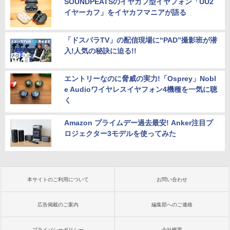
SOUNDPEATSのイヤカフ型イヤフォン「UU2
イヤーカフ」をイヤカフマニアが語る
「ドスパラTV」の配信現場に“PAD”撮影班が潜
入!人気の秘訣に迫る!!
エントリーなのに脅威の実力!「Osprey」Nobl
e Audioワイヤレスイヤフォン4機種を一気に聴
く
Amazon プライムデー過去最安! Anker注目プ
ロジェクター3モデルを使ってみた
本サイトのご利用について
お問い合わせ
広告掲載のご案内
編集部へのご連絡
プライバシーポリシー
会社概要