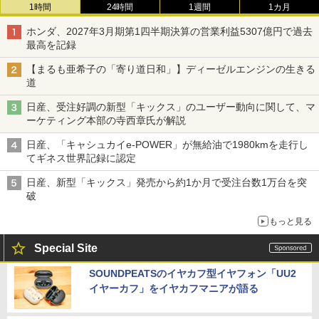
1時間
24時間
1週間
1カ月
ホンダ、2027年3月期第1四半期決算の営業利益5307億円で過去
最高を記録
【まるも亜希子の「寄り道日和」】ディーゼルエンジンの生きる
道
日産、受注好調の新型「キックス」のユーザー動向に関して、マ
ーケティング本部の寺西章氏が解説
日産、「キャシュカイe-POWER」が無給油で1980kmを走行し
てギネス世界記録に認定
日産、新型「キックス」発売から約1か月で受注台数1万台を突
破
もっと見る
Special Site
SOUNDPEATSのイヤカフ型イヤフォン「UU2
イヤーカフ」をイヤカフマニアが語る