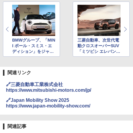
BMWグループ、「MIN
三菱自動車、次世代電
I ポール・スミス・エ
動クロスオーバーSUV
ディション」をジャパ
「ミツビシ エレバンス
ンモビリティショー20
コンセプト」世界初披
25で世界初公開
露
関連リンク
🔗三菱自動車工業株式会社
https://www.mitsubishi-motors.com/jp/
🔗Japan Mobility Show 2025
https://www.japan-mobility-show.com/
関連記事