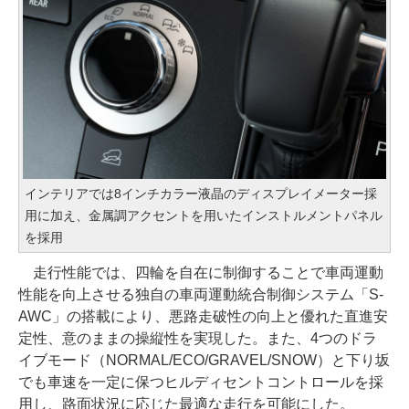
インテリアでは8インチカラー液晶のディスプレイメーター採
用に加え、金属調アクセントを用いたインストルメントパネル
を採用
走行性能では、四輪を自在に制御することで車両運動
性能を向上させる独自の車両運動統合制御システム「S-
AWC」の搭載により、悪路走破性の向上と優れた直進安
定性、意のままの操縦性を実現した。また、4つのドラ
イブモード（NORMAL/ECO/GRAVEL/SNOW）と下り坂
でも車速を一定に保つヒルディセントコントロールを採
用し、路面状況に応じた最適な走行を可能にした。