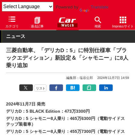
Powered by
Translate
Car Watch
自動車
三菱自動車
デリカD:5
カテゴリ
過去記事
検索
Impressサイト
ニュース
三菱自動車、「デリカD：5」に特別仕様車「ブラ
ックエディション」新設定＆「シャモニー」に8人
乗り追加
編集部：塩谷公邦
2024年11月7日 14:59
リスト
2024年11月7日 発売
デリカD：5 BLACK Edition：473万3300円
デリカD：5 シャモニー8人乗り：465万6300円（電動サイドス
テップ装着車）
デリカD：5 シャモニー8人乗り：455万7300円（電動サイドス