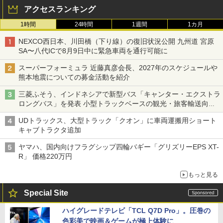
アクセスランキング
1時間
24時間
1週間
1カ月
NEXCO西日本、川田橋（下り線）の復旧状況公開 九州道 宮原
SA〜八代ICで8月9日中に緊急車両を通行可能に
スーパーフォーミュラ 近藤真彦会長、2027年のスケジュールや
熊本地震についての募金活動を紹介
三菱ふそう、インドネシアで新型バス「キャンター・エクストラ
ロングバス」を発表 小型トラックベースの観光・旅客輸送向け
バス
UDトラックス、大型トラック「クオン」に車両運搬用ショート
キャブトラクタ追加
ヤマハ、国内向けフラグシップ四輪バギー「グリズリーEPS XT-
R」 価格220万円
もっと見る
Special Site
ハイグレードテレビ「TCL Q7D Pro」。圧巻の
色彩美で映画＆ゲームが極上体験に