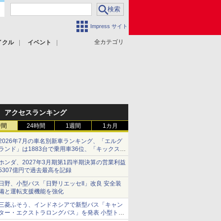
Impress サイト
全カテゴリ
イクル
イベント
アクセスランキング
時間
24時間
1週間
1カ月
2026年7月の車名別新車ランキング、「エルグ
ランド」は1883台で乗用車36位、「キックス」
は2591台で27位に
ホンダ、2027年3月期第1四半期決算の営業利益
5307億円で過去最高を記録
日野、小型バス「日野リエッセII」改良 安全装
備と運転支援機能を強化
三菱ふそう、インドネシアで新型バス「キャン
ター・エクストラロングバス」を発表 小型トラ
ックベースの観光・旅客輸送向けバス