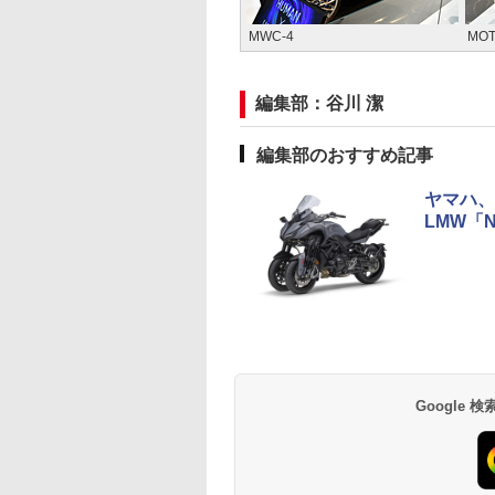
MWC-4
MO
編集部：谷川 潔
編集部のおすすめ記事
ヤマハ、
LMW「N
Google