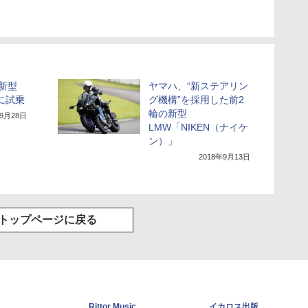
新型
ヤマハ、“新ステアリン
」に試乗
グ機構”を採用した前2
輪の新型
年9月28日
LMW「NIKEN（ナイケ
ン）」
2018年9月13日
トップページに戻る
Rittor Music
イカロス出版