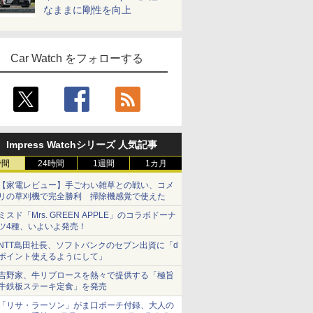
なままに剛性を向上
Car Watch をフォローする
Impress Watchシリーズ 人気記事
時間
24時間
1週間
1カ月
【家電レビュー】手ごわい雑草との戦い、コメ
リの草刈機で完全勝利 掃除機感覚で使えた
ミスド「Mrs. GREEN APPLE」のコラボドーナ
ツ4種、いよいよ発売！
NTT島田社長、ソフトバンクのセブン出資に「d
ポイント使えるようにして」
吉野家、牛リブロースを熱々で提供する「極旨
牛鉄板ステーキ定食」を発売
「リサ・ラーソン」がま口ポーチ付録、大人の