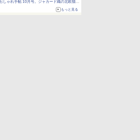
おしゃれ手帖 10月号。ジャカード織の北欧猫デ
ザイン
もっと見る