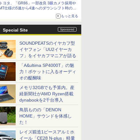
トヨタ、「GR86」一部改良 3眼カメラ採用や
MT仕様の5速から4速へのダウンシフト時の操
作性向上など
もっと見る
Special Site
SOUNDPEATSのイヤカフ型
イヤフォン「UU2イヤーカ
フ」をイヤカフマニアが語る
「A&ultima SP4000T」の魅
力！ポケットに入るオーディ
オの醍醐味
メモリ32GBでも予算内。産
経新聞社がAMD Ryzen搭載
dynabookを2千台導入
鳥肌ものの「DENON
HOME」サウンドを体感し
た！
レイズ鍛造1ピースアルミホ
イール「CE28 N-plus」軽量