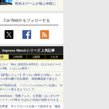
映画＆ゲームが極上体験に
Car Watch をフォローする
Impress Watchシリーズ 人気記事
時間
24時間
1週間
1カ月
ミスド「Mrs. GREEN APPLE」のコラボドーナ
ツ4種、いよいよ発売！
【家電レビュー】手ごわい雑草との戦い、コメ
リの草刈機で完全勝利 掃除機感覚で使えた
NTT島田社長、ソフトバンクのセブン出資に「d
ポイント使えるようにして」
NewDays「増量フェス」を実施！おにぎり/サ
ンドイッチ/焼きそばなど16品が値段そのままで
ボリュームアップ
吉野家、牛リブロースを熱々で提供する「極旨