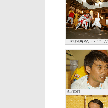
土俵で四股を踏むドライバーた
道上龍選手