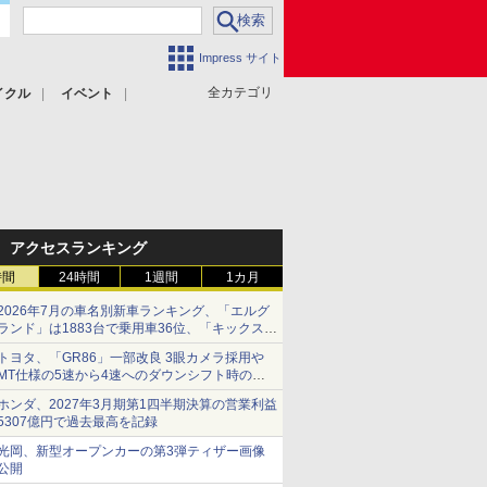
Impress サイト
全カテゴリ
イクル
イベント
アクセスランキング
時間
24時間
1週間
1カ月
2026年7月の車名別新車ランキング、「エルグ
ランド」は1883台で乗用車36位、「キックス」
は2591台で27位に
トヨタ、「GR86」一部改良 3眼カメラ採用や
MT仕様の5速から4速へのダウンシフト時の操
作性向上など
ホンダ、2027年3月期第1四半期決算の営業利益
5307億円で過去最高を記録
光岡、新型オープンカーの第3弾ティザー画像
公開