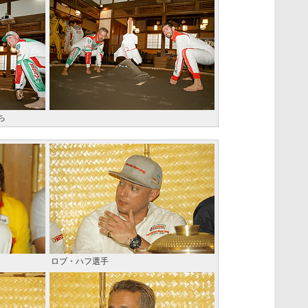
ち
ロブ・ハフ選手