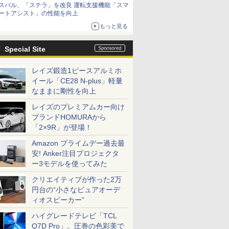
スバル、「ステラ」を改良 運転支援機能「スマ
ートアシスト」の性能を向上
もっと見る
Special Site
レイズ鍛造1ピースアルミホ
イール「CE28 N-plus」軽量
なままに剛性を向上
レイズのプレミアムカー向け
ブランドHOMURAから
「2×9R」が登場！
Amazon プライムデー過去最
安! Anker注目プロジェクタ
ー3モデルを使ってみた
クリエイティブが作った2万
円台の“小さなピュアオーデ
ィオスピーカー”
ハイグレードテレビ「TCL
Q7D Pro」。圧巻の色彩美で