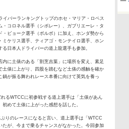
ライバーランキングトップのホセ・マリア・ロペス
ム・コロネル選手（シボレー）、ガブリエーレ・タ
ド・ビョーク選手（ボルボ）に加え、ホンダ勢から
・ミケリス選手、ティアゴ・モンテイロ選手、ホン
する日本人ドライバーの道上龍選手も参加。
内に土俵のある「割烹吉葉」に場所を変え、素足
で土俵に上がり、四股を踏むなど土俵の感触を確か
こ鍋が振る舞われレース本番に向けて英気を養っ
ばれるWTCCに初参戦する道上選手は「土俵があん
、初めて土俵に上がった感想を話した。
ぶりのレースになると言い、道上選手は「WTCC
いたが、今まで乗るチャンスがなかった。今回参加