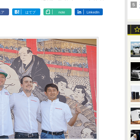
ェア
はてブ
note
LinkedIn