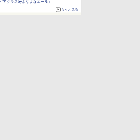
ビアグラスbyよなよなエール」
もっと見る