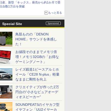
日産、新型「キックス」発売から約1か月で受
注台数1万台を突破
もっと見る
Special Site
鳥肌ものの「DENON
HOME」サウンドを体感し
た！
お値段そのままでメモリ倍
増！メモリ32GBの「お得な
ゲーミングノート」
レイズ鍛造1ピースアルミホ
イール「CE28 N-plus」軽量
なままに剛性を向上
クリエイティブが作った2万
円台の“小さなピュアオーデ
ィオスピーカー”
SOUNDPEATSのイヤカフ型
イヤフォン「UU2イヤーカ