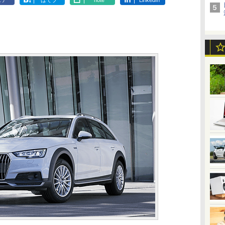
ェア
はてブ
note
LinkedIn