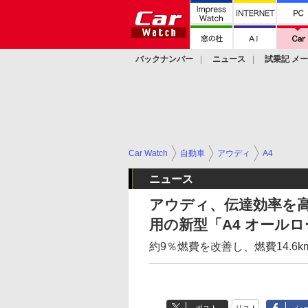
バックナンバー
ニュース
試乗記 メ
カスタム
Car Watch
自動車
アウディ
A4
ニュース
アウディ、伝達効率を
用の新型「A4 オールロ
約9％燃費を改善し、燃費14.6k