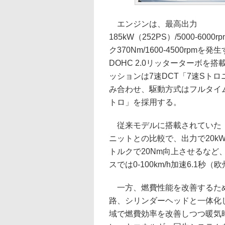
エンジンは、最高出力
185kW（252PS）/5000-600
ク370Nm/1600-4500rpmを
DOHC 2.0リッターターボを
ッションは7速DCT「7速Sト
み合わせ、駆動方式はフルタイ
トロ」を採用する。
従来モデルに搭載されていた「2.
ニットとの比較で、出力で20kW
トルクで20Nm向上させるなど
スでは0-100km/h加速6.1秒
一方、燃費性能を改善するため
路、シリンダーヘッドと一体化
域で燃費効率を改善しつつ暖気時間