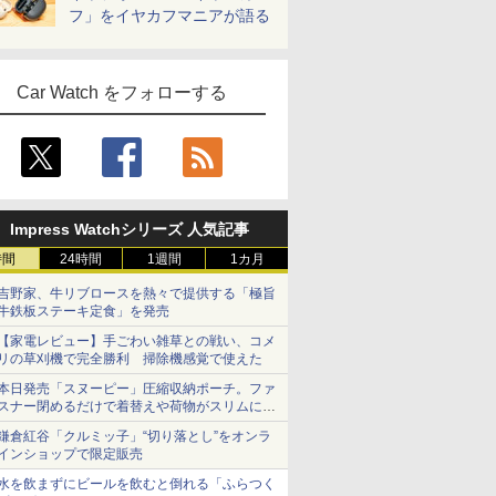
フ」をイヤカフマニアが語る
Car Watch をフォローする
Impress Watchシリーズ 人気記事
時間
24時間
1週間
1カ月
吉野家、牛リブロースを熱々で提供する「極旨
牛鉄板ステーキ定食」を発売
【家電レビュー】手ごわい雑草との戦い、コメ
リの草刈機で完全勝利 掃除機感覚で使えた
本日発売「スヌーピー」圧縮収納ポーチ。ファ
スナー閉めるだけで着替えや荷物がスリムにま
とまる
鎌倉紅谷「クルミッ子」“切り落とし”をオンラ
インショップで限定販売
水を飲まずにビールを飲むと倒れる「ふらつく