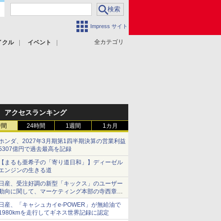
Impress サイト
全カテゴリ
イクル
イベント
アクセスランキング
時間
24時間
1週間
1カ月
ホンダ、2027年3月期第1四半期決算の営業利益
5307億円で過去最高を記録
【まるも亜希子の「寄り道日和」】ディーゼル
エンジンの生きる道
日産、受注好調の新型「キックス」のユーザー
動向に関して、マーケティング本部の寺西章氏
が解説
日産、「キャシュカイe-POWER」が無給油で
1980kmを走行してギネス世界記録に認定