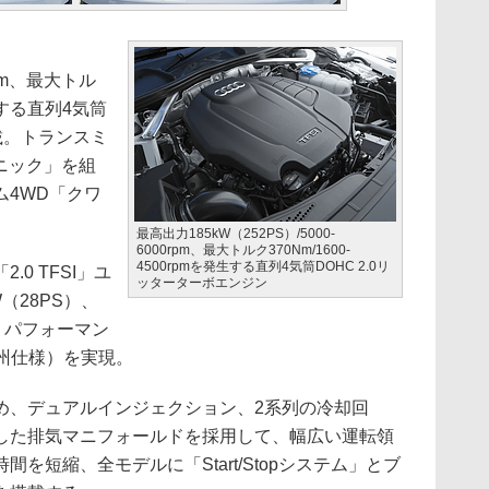
0rpm、最大トル
発生する直列4気筒
搭載。トランスミ
ロニック」を組
ム4WD「クワ
最高出力185kW（252PS）/5000-
6000rpm、最大トルク370Nm/1600-
4500rpmを発生する直列4気筒DOHC 2.0リ
0 TFSI」ユ
ッターターボエンジン
（28PS）、
、パフォーマン
（欧州仕様）を実現。
、デュアルインジェクション、2系列の冷却回
した排気マニフォールドを採用して、幅広い運転領
を短縮、全モデルに「Start/Stopシステム」とブ