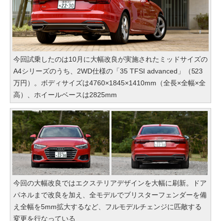
今回試乗したのは10月に大幅改良が実施されたミッドサイズの
A4シリーズのうち、2WD仕様の「35 TFSI advanced」（523
万円）。ボディサイズは4760×1845×1410mm（全長×全幅×全
高）、ホイールベースは2825mm
今回の大幅改良ではエクステリアデザインを大幅に刷新。ドア
パネルまで改良を加え、全モデルでブリスターフェンダーを備
え全幅を5mm拡大するなど、フルモデルチェンジに匹敵する
変更を行なっている