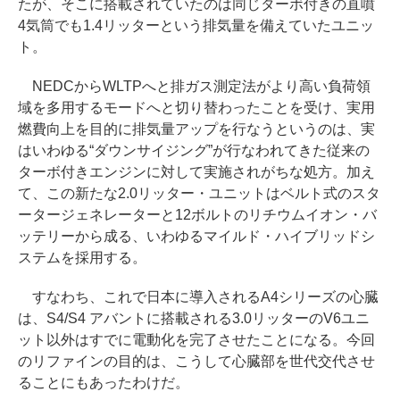
たが、そこに搭載されていたのは同じターボ付きの直噴
4気筒でも1.4リッターという排気量を備えていたユニッ
ト。
NEDCからWLTPへと排ガス測定法がより高い負荷領
域を多用するモードへと切り替わったことを受け、実用
燃費向上を目的に排気量アップを行なうというのは、実
はいわゆる“ダウンサイジング”が行なわれてきた従来の
ターボ付きエンジンに対して実施されがちな処方。加え
て、この新たな2.0リッター・ユニットはベルト式のスタ
ータージェネレーターと12ボルトのリチウムイオン・バ
ッテリーから成る、いわゆるマイルド・ハイブリッドシ
ステムを採用する。
すなわち、これで日本に導入されるA4シリーズの心臓
は、S4/S4 アバントに搭載される3.0リッターのV6ユニ
ット以外はすでに電動化を完了させたことになる。今回
のリファインの目的は、こうして心臓部を世代交代させ
ることにもあったわけだ。