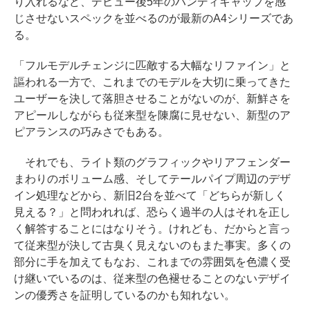
り入れるなど、デビュー後5年のハンディキャップを感
じさせないスペックを並べるのが最新のA4シリーズであ
る。
「フルモデルチェンジに匹敵する大幅なリファイン」と
謳われる一方で、これまでのモデルを大切に乗ってきた
ユーザーを決して落胆させることがないのが、新鮮さを
アピールしながらも従来型を陳腐に見せない、新型のア
ピアランスの巧みさでもある。
それでも、ライト類のグラフィックやリアフェンダー
まわりのボリューム感、そしてテールパイプ周辺のデザ
イン処理などから、新旧2台を並べて「どちらが新しく
見える？」と問われれば、恐らく過半の人はそれを正し
く解答することにはなりそう。けれども、だからと言っ
て従来型が決して古臭く見えないのもまた事実。多くの
部分に手を加えてもなお、これまでの雰囲気を色濃く受
け継いでいるのは、従来型の色褪せることのないデザイ
ンの優秀さを証明しているのかも知れない。