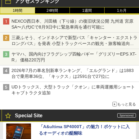
アクセスランキング
1時間
24時間
1週間
1カ月
NEXCO西日本、川田橋（下り線）の復旧状況公開 九州道 宮原
SA〜八代ICで8月9日中に緊急車両を通行可能に
三菱ふそう、インドネシアで新型バス「キャンター・エクストラ
ロングバス」を発表 小型トラックベースの観光・旅客輸送向け
バス
ヤマハ、国内向けフラグシップ四輪バギー「グリズリーEPS XT-
R」 価格220万円
2026年7月の車名別新車ランキング、「エルグランド」は1883
台で乗用車36位、「キックス」は2591台で27位に
UDトラックス、大型トラック「クオン」に車両運搬用ショート
キャブトラクタ追加
もっと見る
Special Site
「A&ultima SP4000T」の魅力！ポケットに入
るオーディオの醍醐味