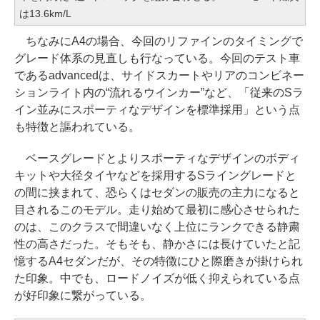
は13.6km/L
ちなみにA4の場合、今回のリファインのタイミングで
グレード体系の見直しも行なっている。今回のテスト車
であるadvancedは、サイドスカートやリアのコンビネー
ションライト内の“流れるウインカー”など、「従来のSラ
イン並みにスポーティなデザインを標準採用」という点
も特徴と謳われている。
ベースグレードとよりスポーティなデザインのボディ
キットや大径タイヤなどを採用するSライングレードと
の間に挟まれて、恐らくはセダンの販売の主力になると
目されるこのモデル。走り始めて最初に感心させられた
のは、このクラスで間違いなく上位にランクできる静粛
性の高さだった。そもそも、静かさには長けていたと記
憶するA4セダンだが、その特徴にひと際磨きが掛けられ
た印象。中でも、ロードノイズが低く抑えられている点
が好印象に繋がっている。