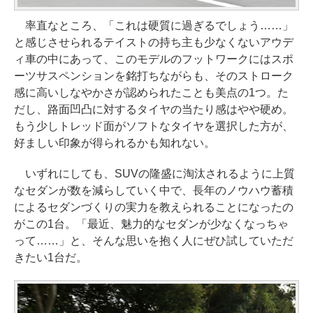
率直なところ、「これは硬質に過ぎるでしょう……」
と感じさせられるテイストの持ち主も少なくないアウデ
ィ車の中にあって、このモデルのフットワークにはスポ
ーツサスペンションを銘打ちながらも、そのストローク
感に高いしなやかさが認められたことも美点の1つ。た
だし、路面凹凸に対するタイヤの当たり感はやや硬め。
もう少しトレッド面がソフトなタイヤを選択した方が、
好ましい印象が得られるかも知れない。
いずれにしても、SUVの隆盛に淘汰されるように上質
なセダンが数を減らしていく中で、長年のノウハウ蓄積
によるセダンづくりの実力を教えられることになったの
がこの1台。「最近、魅力的なセダンが少なくなっちゃ
って……」と、そんな思いを抱く人にぜひ試していただ
きたい1台だ。