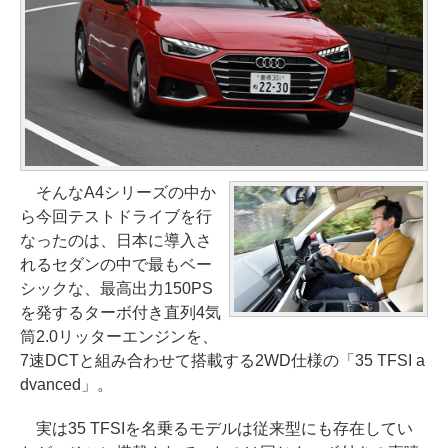
そんなA4シリーズの中か
ら今回テストドライブを行
なったのは、日本に導入さ
れるセダンの中で最もベー
シックな、最高出力150PS
を発するターボ付き直列4気
筒2.0リッターエンジンを、
7速DCTと組み合わせて搭載する2WD仕様の「35 TFSI a
dvanced」。
実は35 TFSIを名乗るモデルは従来型にも存在してい