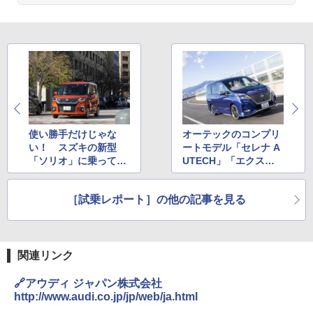
使い勝手だけじゃな
オーテックのコンプリ
い！ スズキの新型
ートモデル「セレナ A
「ソリオ」に乗って感
UTECH」「エクスト
じた静粛性・安定性
レイル AUTECH」に
乗って感じる走りの違
［試乗レポート］の他の記事を見る
い
関連リンク
🔗アウディ ジャパン株式会社
http://www.audi.co.jp/jp/web/ja.html