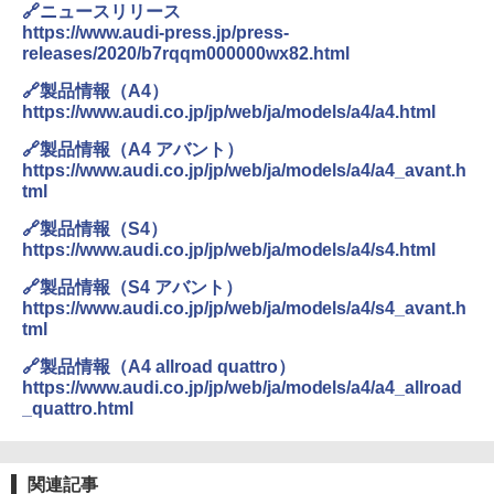
🔗ニュースリリース
https://www.audi-press.jp/press-
releases/2020/b7rqqm000000wx82.html
🔗製品情報（A4）
https://www.audi.co.jp/jp/web/ja/models/a4/a4.html
🔗製品情報（A4 アバント）
https://www.audi.co.jp/jp/web/ja/models/a4/a4_avant.h
tml
🔗製品情報（S4）
https://www.audi.co.jp/jp/web/ja/models/a4/s4.html
🔗製品情報（S4 アバント）
https://www.audi.co.jp/jp/web/ja/models/a4/s4_avant.h
tml
🔗製品情報（A4 allroad quattro）
https://www.audi.co.jp/jp/web/ja/models/a4/a4_allroad
_quattro.html
関連記事