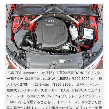
「35 TFSI advanced」が搭載する直列4気筒DOHC 2.0リッタ
ー直噴ターボは最高出力110kW（150PS）/3900-6000rpm、最
大トルク270Nm（27.5kgfm）/1350-3900rpmを発生。ベルト
駆動式オルタネータースターター（BAS）と12Vリチウムイオ
ンバッテリーを用いたマイルドハイブリッドドライブシステム
（MHEV）を採用するとともに、トランスミッションはより効
率を高めた7速Sトロニックを組み合わせる。WLTCモード燃費