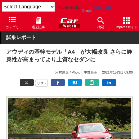
Powered by
Translate
Car Watch
自動車
アウディ
A4
カテゴリ
過去記事
検索
Impressサイト
試乗レポート
アウディの基幹モデル「A4」が大幅改良 さらに静
粛性が高まってより上質なセダンに
河村康彦
Photo：中野英幸
2021年1月3日 09:00
リスト