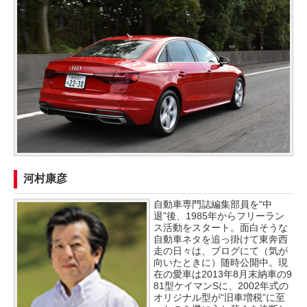
河村康彦
自動車専門誌編集部員を“中
退”後、1985年からフリーラン
ス活動をスタート。面白そうな
自動車ネタを追っ掛けて東奔西
走の日々は、ブログにて（気が
向いたときに）随時公開中。現
在の愛車は2013年8月末納車の9
81型ケイマンSに、2002年式の
オリジナル型が“旧車増税”に至