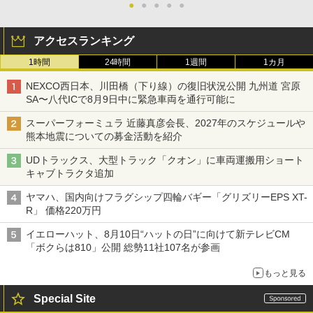
●
●
●
●
●
アクセスランキング
1時間
24時間
1週間
1カ月
NEXCO西日本、川田橋（下り線）の復旧状況公開 九州道 宮原
SA〜八代ICで8月9日中に緊急車両を通行可能に
スーパーフォーミュラ 近藤真彦会長、2027年のスケジュールや
熊本地震についての募金活動を紹介
UDトラックス、大型トラック「クオン」に車両運搬用ショート
キャブトラクタ追加
ヤマハ、国内向けフラグシップ四輪バギー「グリズリーEPS XT-
R」 価格220万円
イエローハット、8月10日“ハットの日”に向けて新テレビCM
「ボクらは810」公開 総勢11社107名が参画
もっと見る
Special Site